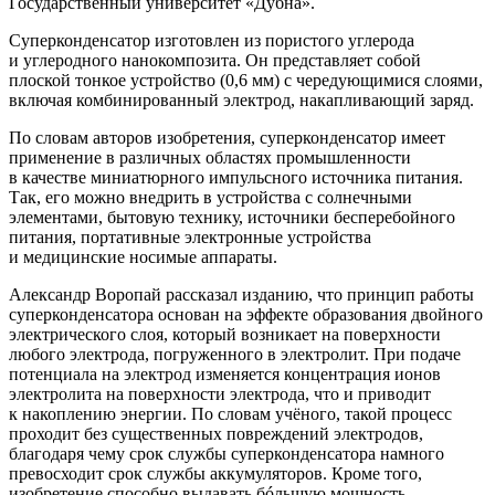
Государственный университет «Дубна».
Суперконденсатор изготовлен из пористого углерода
и углеродного нанокомпозита. Он представляет собой
плоской тонкое устройство (0,6 мм) с чередующимися слоями,
включая комбинированный электрод, накапливающий заряд.
По словам авторов изобретения, суперконденсатор имеет
применение в различных областях промышленности
в качестве миниатюрного импульсного источника питания.
Так, его можно внедрить в устройства с солнечными
элементами, бытовую технику, источники бесперебойного
питания, портативные электронные устройства
и медицинские носимые аппараты.
Александр Воропай рассказал изданию, что принцип работы
суперконденсатора основан на эффекте образования двойного
электрического слоя, который возникает на поверхности
любого электрода, погруженного в электролит. При подаче
потенциала на электрод изменяется концентрация ионов
электролита на поверхности электрода, что и приводит
к накоплению энергии. По словам учёного, такой процесс
проходит без существенных повреждений электродов,
благодаря чему срок службы суперконденсатора намного
превосходит срок службы аккумуляторов. Кроме того,
изобретение способно выдавать бóльшую мощность.