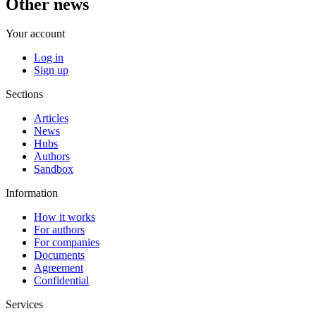
Other news
Your account
Log in
Sign up
Sections
Articles
News
Hubs
Authors
Sandbox
Information
How it works
For authors
For companies
Documents
Agreement
Confidential
Services