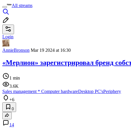
All streams
Login
AnnieBronson
Mar 19 2024 at 16:30
«Мерлион» зарегистрировал бренд собс
1 min
3.6K
Sales management
*
Computer hardware
Desktop PC's
Periphery
+6
0
14