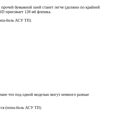
ей прочей бумажной хней станет легче (должно по крайней
SSD приезжает 128 мб флешка.
попа-боль АСУ ТП)
 плане что под одной моделью могут немного разные
тся (попа-боль АСУ ТП)