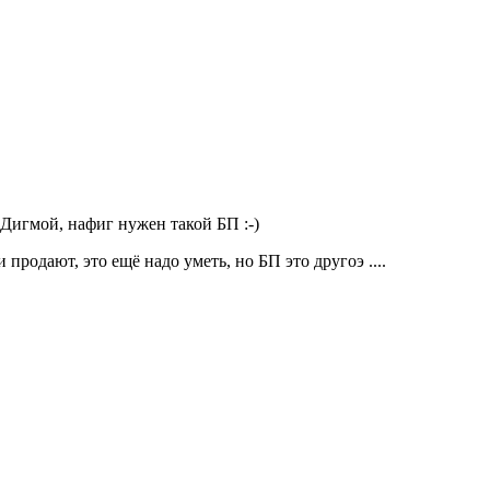
 Дигмой, нафиг нужен такой БП :-)
 продают, это ещё надо уметь, но БП это другоэ ....