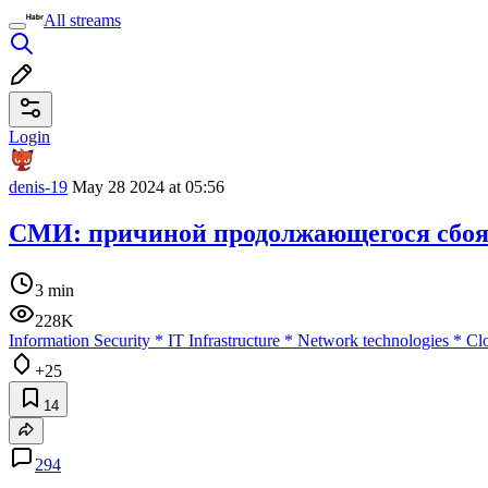
All streams
Login
denis-19
May 28 2024 at 05:56
СМИ: причиной продолжающегося сбоя 
3 min
228K
Information Security
*
IT Infrastructure
*
Network technologies
*
Clo
+25
14
294