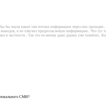
ы бы знали какие там потоки информации через них проходят.. и
х выводов, и не озвучил предполагаемую информацию.. Что тут та
и в частности.. Так это по-моему даже дураку уже понятно.. Как
ь локального СМИ?