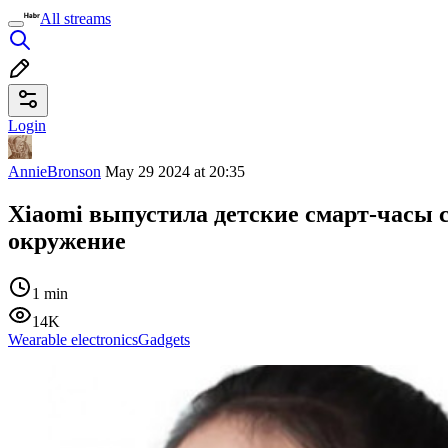
All streams
Login
AnnieBronson
May 29 2024 at 20:35
Xiaomi выпустила детские смарт-часы с
окружение
1 min
14K
Wearable electronics
Gadgets