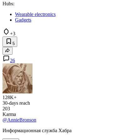
Hubs:
Wearable electronics
Gadgets
+3
5
26
128K+
30-days reach
203
Karma
@AnnieBronson
Информационная служба Хабра