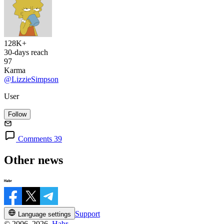
128K+
30-days reach
97
Karma
@LizzieSimpson
User
Follow
Comments 39
Other news
Support
Language settings
© 2006–2026,
Habr