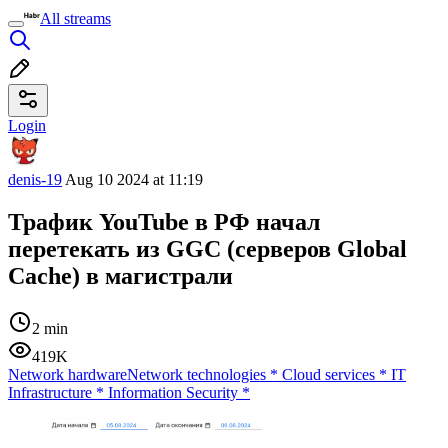
All streams
Login
denis-19
Aug 10 2024 at 11:19
Трафик YouTube в РФ начал
перетекать из GGC (серверов Global
Cache) в магистрали
2 min
419K
Network hardware
Network technologies
*
Cloud services
*
IT
Infrastructure
*
Information Security
*