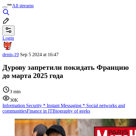
All streams
Login
denis-19
Sep 5 2024 at 16:47
Дурову запретили покидать Францию
до марта 2025 года
3 min
30K
Information Security
*
Instant Messaging
*
Social networks and
communities
Finance in IT
Biography of geeks