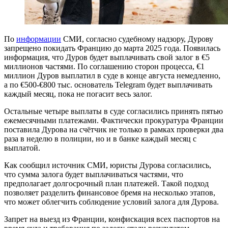
По
информации
СМИ, согласно судебному надзору, Дурову
запрещено покидать Францию до марта 2025 года. Появилась
информация, что Дуров будет выплачивать свой залог в €5
миллионов частями. По соглашению сторон процесса, €1
миллион Дуров выплатил в суде в конце августа немедленно,
а по €500-€800 тыс. основатель Telegram будет выплачивать
каждый месяц, пока не погасит весь залог.
Остальные четыре выплаты в суде согласились принять пятью
ежемесячными платежами. Фактически прокуратура Франции
поставила Дурова на счётчик не только в рамках проверки два
раза в неделю в полиции, но и в банке каждый месяц с
выплатой.
Как сообщил источник СМИ, юристы Дурова согласились,
что сумма залога будет выплачиваться частями, что
предполагает долгосрочный план платежей. Такой подход
позволяет разделить финансовое бремя на несколько этапов,
что может облегчить соблюдение условий залога для Дурова.
Запрет на выезд из Франции, конфискация всех паспортов на