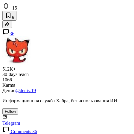
+15
6
36
512K+
30-days reach
1066
Karma
Денис
@denis-19
Информационная служба Хабра, без использования ИИ
Follow
Telegram
Comments 36