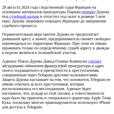
28 августа 2024 года следственный судья Франции на
основании материалов прокуратуры Парижа
перевёл
Дурова
под
судебный надзор
и отпустил под залог в размере 5 млн
евро. Дурову запрещено покидать Францию до завершения
судебного процесса.
Ограничительная мера против Дурова не предполагает
домашний арест, а значит, предприниматель сможет свободно
перемещаться по территории Франции. При этом он обязан
проживать только по определённому судьёй адресу и дважды
в неделю являться в полицейский участок.
Адвокат Павла Дурова Давид-Оливье Камински
считает
абсурдными обвинения французской прокуратуры в адрес
своего подзащитного в причастности к преступлениям,
совершенным через Telegram другими пользователями.
Защита Дурова настаивает на том, что основатель Telegram не
обязан отвечать за всех преступников, которые
воспользовались его мессенджером. Адвокат будет
настаивать, что, исходя из этой логики, к ответственности
надо было бы привлечь и генерального директора Apple Тима
Кука, поскольку многие правонарушители используют iPhone
для доступа к Telegram.