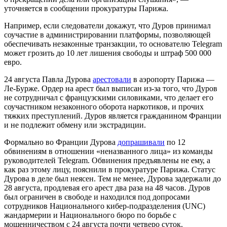
уточняется в сообщении прокуратуры Парижа.
Например, если следователи докажут, что Дуров принимал
соучастие в администрировании платформы, позволяющей
обеспечивать незаконные транзакции, то основателю Telegram
может грозить до 10 лет лишения свободы и штраф 500 000
евро.
24 августа Павла Дурова
арестовали
в аэропорту Парижа —
Ле-Бурже. Ордер на арест был выписан из-за того, что Дуров
не сотрудничал с французскими силовиками, что делает его
соучастником незаконного оборота наркотиков, и прочих
тяжких преступлений. Дуров является гражданином Франции
и не подлежит обмену или экстрадиции.
Формально во Франции Дурова
допрашивали
по 12
обвинениям в отношении «неназванного лица» из команды
руководителей Telegram. Обвинения предъявлены не ему, а
как раз этому лицу, пояснили в прокуратуре Парижа. Статус
Дурова в деле был неясен. Тем не менее, Дурова задержали до
28 августа, продлевая его арест два раза на 48 часов. Дуров
был ограничен в свободе и находился под допросами
сотрудников Национального кибер-подразделения (UNC)
жандармерии и Национального бюро по борьбе с
мошенничеством с 24 августа почти четверо суток.