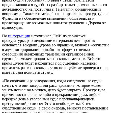
время суда и требования по залогу стали результатом
продолжающихся судебных разбирательств, связанных с его
деятельностью на посту главы Telegram и юридическими
вопросами. Также эти меры были направлены прокуратурой
Франции на обеспечение выполнения обязательств и
предотвращение возможных попыток уклонения Дурова от
правосудия.
По
информации
источников СМИ из парижской
прокуратуры, расследование материалов дела против
основателя Telegram Дурова во Франции, включая «соучастие
в администрировании онлайн-платформы с целью
совершения незаконных транзакций организованной
группой», может продлиться несколько месяцев. Всё это
время Дуров будет находиться под судебным надзором,
проходить раз в несколько суток полицейские проверки и не
имеет права покидать страну.
«По окончании расследования, когда следственные судьи
сочтут, что они завершили расследование, которое может
занять несколько месяцев, дело будет закрыто. Прокуратура
примет постановление либо о прекращении дела, либо о
передаче дела в уголовный суд с переквалификацией
преступлений, если сочтёт это необходимым. Затем
следственные судьи, в свою очередь, выносят постановление
о прекращении дела или организации слушания», —