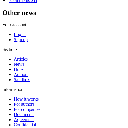
Comments 211
Other news
Your account
Log in
Sign up
Sections
Articles
News
Hubs
Authors
Sandbox
Information
How it works
For authors
For companies
Documents
Agreement
Confidential