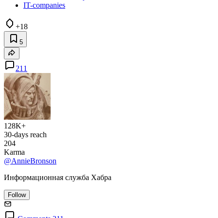
IT-companies
+18
5
211
128K+
30-days reach
204
Karma
@AnnieBronson
Информационная служба Хабра
Follow