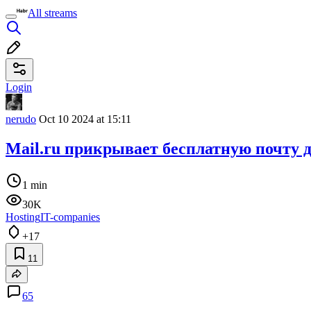
All streams
Login
nerudo
Oct 10 2024 at 15:11
Mail.ru прикрывает бесплатную почту д
1 min
30K
Hosting
IT-companies
+17
11
65