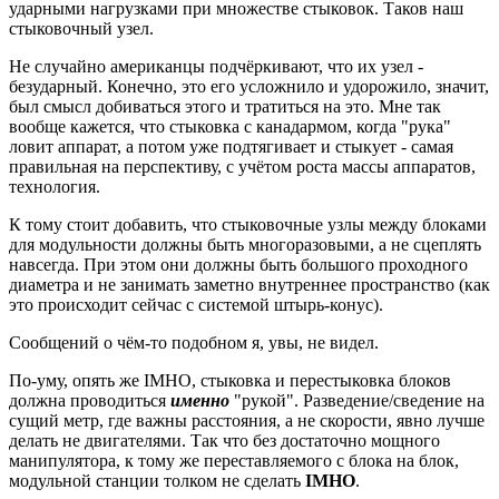
ударными нагрузками при множестве стыковок. Таков наш
стыковочный узел.
Не случайно американцы подчёркивают, что их узел -
безударный. Конечно, это его усложнило и удорожило, значит,
был смысл добиваться этого и тратиться на это. Мне так
вообще кажется, что стыковка с канадармом, когда "рука"
ловит аппарат, а потом уже подтягивает и стыкует - самая
правильная на перспективу, с учётом роста массы аппаратов,
технология.
К тому стоит добавить, что стыковочные узлы между блоками
для модульности должны быть многоразовыми, а не сцеплять
навсегда. При этом они должны быть большого проходного
диаметра и не занимать заметно внутреннее пространство (как
это происходит сейчас с системой штырь-конус).
Сообщений о чём-то подобном я, увы, не видел.
По-уму, опять же IMHO, стыковка и перестыковка блоков
должна проводиться
именно
"рукой". Разведение/сведение на
сущий метр, где важны расстояния, а не скорости, явно лучше
делать не двигателями. Так что без достаточно мощного
манипулятора, к тому же переставляемого с блока на блок,
модульной станции толком не сделать
IMHO
.