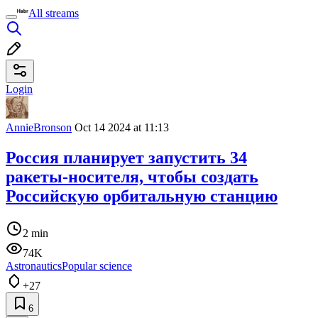
All streams
Login
AnnieBronson
Oct 14 2024 at 11:13
Россия планирует запустить 34
ракеты-носителя, чтобы создать
Российскую орбитальную станцию
2 min
74K
Astronautics
Popular science
+27
6