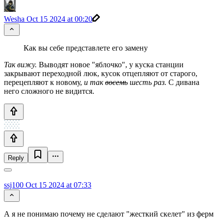
Wesha
Oct 15 2024 at 00:20
Как вы себе представлете его замену
Так вижу.
Выводят новое "яблочко", у куска станции
закрывают переходной люк, кусок отцепляют от старого,
перецепляют к новому,
и так
восемь
шесть раз.
С дивана
него сложного не видится.
Reply
ssj100
Oct 15 2024 at 07:33
А я не понимаю почему не сделают "жесткий скелет" из ферм