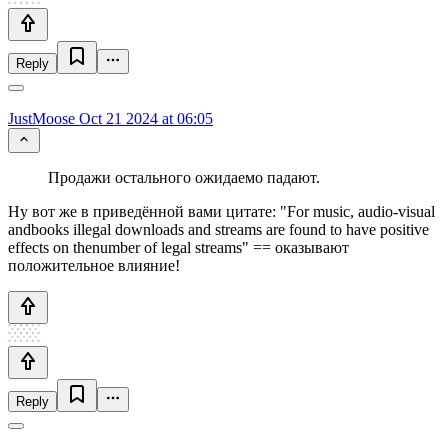
Reply
JustMoose
Oct 21 2024 at 06:05
Продажи остального ожидаемо падают.
Ну вот же в приведённой вами цитате: "For music, audio-visual
andbooks illegal downloads and streams are found to have positive
effects on thenumber of legal streams" == оказывают
положительное влияние!
Reply