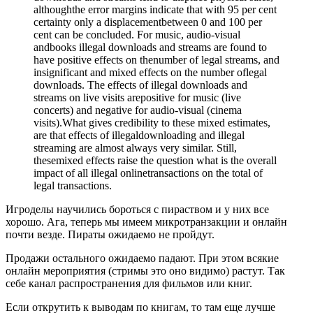
althoughthe error margins indicate that with 95 per cent
certainty only a displacementbetween 0 and 100 per
cent can be concluded. For music, audio-visual
andbooks illegal downloads and streams are found to
have positive effects on thenumber of legal streams, and
insignificant and mixed effects on the number oflegal
downloads. The effects of illegal downloads and
streams on live visits arepositive for music (live
concerts) and negative for audio-visual (cinema
visits).What gives credibility to these mixed estimates,
are that effects of illegaldownloading and illegal
streaming are almost always very similar. Still,
thesemixed effects raise the question what is the overall
impact of all illegal onlinetransactions on the total of
legal transactions.
Игроделы научились бороться с пираством и у них все
хорошо. Ага, теперь мы имеем микротранзакции и онлайн
почти везде. Пираты ожидаемо не пройдут.
Продажи остального ожидаемо падают. При этом всякие
онлайн мероприятия (стримы это оно видимо) растут. Так
себе канал распространения для фильмов или книг.
Если открутить к выводам по книгам, то там еще лучше