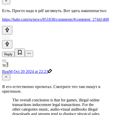
Есть. Просто надо в pdf заглянуть. Вот здесь накопипастил:
https://habr.com/ru/news/851838/comments/#comment_27441408
Reply
BugM
Oct 20 2024 at 22:23
Я его естественно прочитал. Смотрите что там пишут в
оригинале.
The overall conclusion is that for games, illegal online
transactions inducemore legal transactions. For the
other categories music, audio-visual andbooks illegal
downloads and streams tend to displace physical sales,