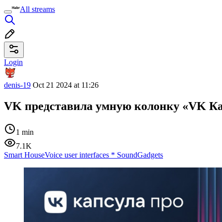
All streams
Login
denis-19
Oct 21 2024 at 11:26
VK представила умную колонку «VK К
1 min
7.1K
Smart House
Voice user interfaces
*
Sound
Gadgets