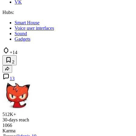
VK
Hubs:
Smart House
Voice user interfaces
Sound
Gadgets
+14
2
13
512K+
30-days reach
1066
Karma