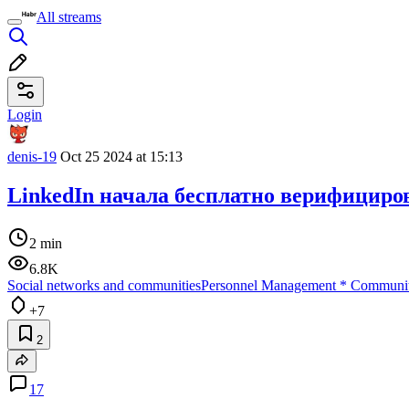
All streams
Login
denis-19
Oct 25 2024 at 15:13
LinkedIn начала бесплатно верифициров
2 min
6.8K
Social networks and communities
Personnel Management
*
Communit
+7
2
17