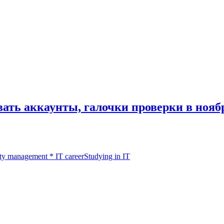
ать аккаунты, галочки проверки в ноябр
y management
*
IT career
Studying in IT