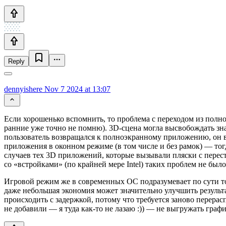
Reply
dennyishere
Nov 7 2024 at 13:07
Если хорошенько вспомнить, то проблема с переходом из полн
ранние уже точно не помню). 3D-сцена могла высвобождать зна
пользователь возвращался к полноэкранному приложению, он в
приложения в оконном режиме (в том числе и без рамок) — тог
случаев тех 3D приложений, которые вызывали пляски с перес
со «встройками» (по крайней мере Intel) таких проблем не был
Игровой режим же в современных ОС подразумевает по сути то
даже небольшая экономия может значительно улучшить результ
происходить с задержкой, потому что требуется заново перера
не добавили — я туда как-то не лазаю :)) — не выгружать гра