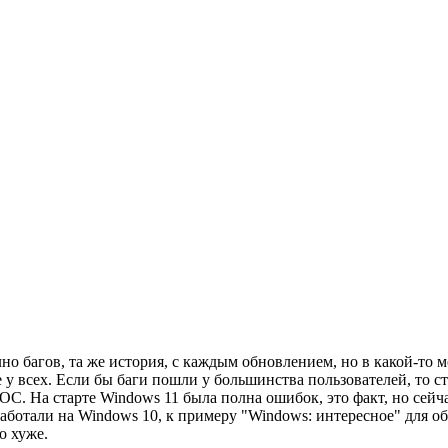
о багов, та же история, с каждым обновлением, но в какой-то м
не у всех. Если бы баги пошли у большинства пользователей, то с
 ОС. На старте Windows 11 была полна ошибок, это факт, но сей
ботали на Windows 10, к примеру "Windows: интересное" для об
о хуже.