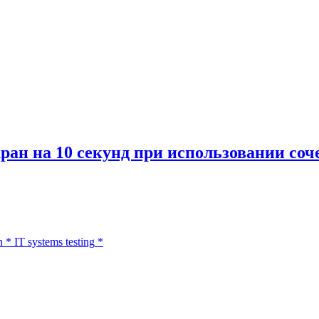
ан на 10 секунд при использовании соче
n
*
IT systems testing
*