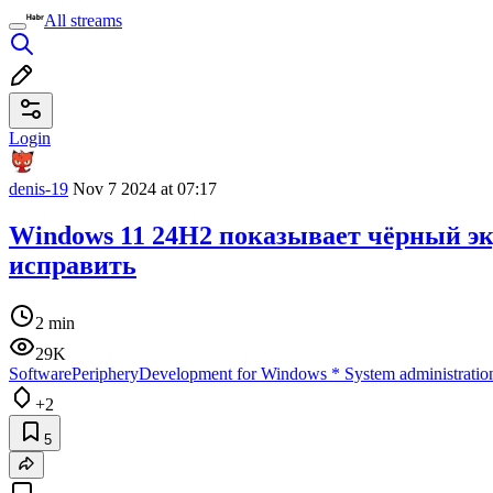
All streams
Login
denis-19
Nov 7 2024 at 07:17
Windows 11 24H2 показывает чёрный экр
исправить
2 min
29K
Software
Periphery
Development for Windows
*
System administratio
+2
5