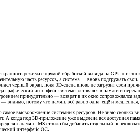
оэкранного режима с прямой обработкой вывода на GPU к оконн
чительную часть ресурсов, а система — вновь подгружать свои. 
идел черный экран, пока 3D-сцена вновь не загрузит свои при
да графический интерфейс системы оставался в памяти и перекл
троением принудительно — возврат в их окно сопровождался зад
о — видимо, потому что память всё равно одна, ещё и медленная
 самое высвобождение системных ресурсов. Не знаю сколько ви
ат. А когда под 3D-приложение уже выделена вся доступная па
спределять память. MS стоило бы добавить отдельный переключат
фический интерфейс ОС.