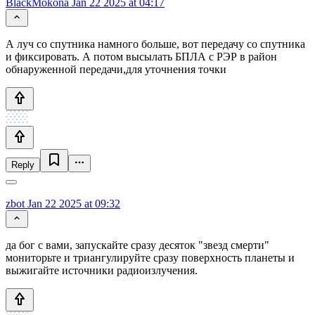
BlackMokona
Jan 22 2025 at 04:17
А луч со спутника намного больше, вот передачу со спутника
и фиксировать. А потом высылать БПЛА с РЭР в район
обнаруженной передачи,для уточнения точки
Reply
zbot
Jan 22 2025 at 09:32
да бог с вами, запускайте сразу десяток "звезд смерти"
мониторьте и триангулируйте сразу поверхность планеты и
выжигайте источники радиоизлучения.