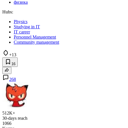
физика
Hubs:
Physics
Studying in IT
IT career
Personnel Management
Community management
+13
16
268
512K+
30-days reach
1066