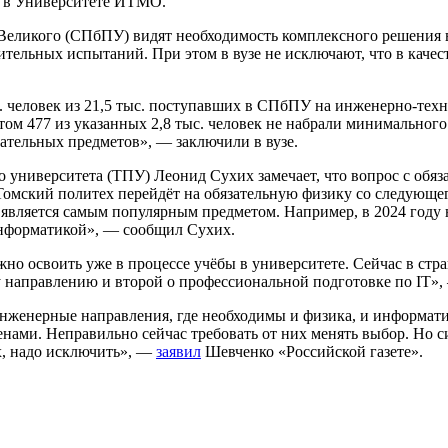
и в Университете ИТМО.
Великого (СПбПУ) видят необходимость комплексного решения 
ительных испытаний. При этом в вузе не исключают, что в качес
с. человек из 21,5 тыс. поступавших в СПбПУ на инженерно‑тех
м 477 из указанных 2,8 тыс. человек не набрали минимального 
ательных предметов», — заключили в вузе.
ниверситета (ТПУ) Леонид Сухих замечает, что вопрос с обязат
омский политех перейдёт на обязательную физику со следующег
ка является самым популярным предметом. Например, в 2024 год
информатикой», — сообщил Сухих.
 освоить уже в процессе учёбы в университете. Сейчас в стра
 направлению и второй о профессиональной подготовке по IT»,
нженерные направления, где необходимы и физика, и информат
енами. Неправильно сейчас требовать от них менять выбор. Но 
х, надо исключить», —
заявил
Шевченко «Российской газете».