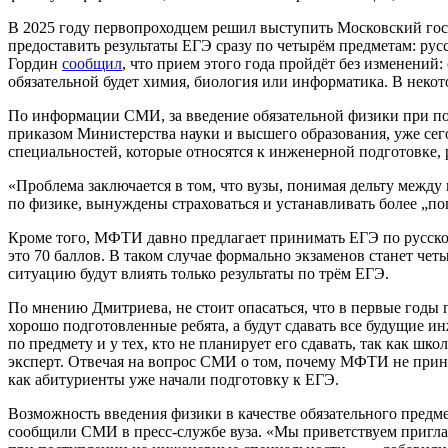
В 2025 году первопроходцем решил выступить Московский гос
предоставить результаты ЕГЭ сразу по четырём предметам: ру
Гордин
сообщил
, что прием этого года пройдёт без изменений
обязательной будет химия, биология или информатика. В некото
По информации СМИ, за введение обязательной физики при п
приказом Министерства науки и высшего образования, уже сего
специальностей, которые относятся к инженерной подготовке
«Проблема заключается в том, что вузы, понимая дельту меж
по физике, вынуждены страховаться и устанавливать более „
Кроме того, МФТИ давно предлагает принимать ЕГЭ по русском
это 70 баллов. В таком случае формально экзаменов станет чет
ситуацию будут влиять только результаты по трём ЕГЭ.
По мнению Дмитриева, не стоит опасаться, что в первые годы п
хорошо подготовленные ребята, а будут сдавать все будущие и
по предмету и у тех, кто не планирует его сдавать, так как ш
эксперт. Отвечая на вопрос СМИ о том, почему МФТИ не принял
как абитуриенты уже начали подготовку к ЕГЭ.
Возможность введения физики в качестве обязательного предм
сообщили СМИ в пресс‑службе вуза. «Мы приветствуем пригла