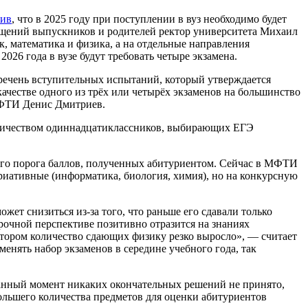
вив
, что в 2025 году при поступлении в вуз необходимо будет
мущений выпускников и родителей ректор университета Михаил
к, математика и физика, а на отдельные направления
026 года в вузе будут требовать четыре экзамена.
ечень вступительных испытаний, который утверждается
ачестве одного из трёх или четырёх экзаменов на большинство
МФТИ Денис Дмитриев.
количеством одиннадцатиклассников, выбирающих ЕГЭ
ного порога баллов, полученных абитуриентом. Сейчас в МФТИ
вариативные (информатика, биология, химия), но на конкурсную
жет снизиться из‑за того, что раньше его сдавали только
срочной перспективе позитивно отразится на знаниях
 котором количество сдающих физику резко выросло», — считает
енять набор экзаменов в середине учебного года, так
данный момент никаких окончательных решений не принято,
льшего количества предметов для оценки абитуриентов