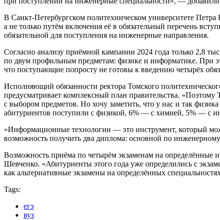
при поступлении на инженерные специальности», — добавил
В Санкт‑Петербургском политехническом университете Петра 
а не только путём включения её в обязательный перечень вступ
обязательной для поступления на инженерные направления.
Согласно анализу приёмной кампании 2024 года только 2,8 ты
по двум профильным предметам: физике и информатике. При это
что поступающие попросту не готовы к введению четырёх обяз
Исполняющий обязанности ректора Томского политехнического у
предусматривает комплексный план правительства. «Поэтому Т
с выбором предметов. Но хочу заметить, что у нас и так физи
абитуриентов поступили с физикой, 6% — с химией, 5% — с 
«Информационные технологии — это инструмент, который можно
возможность получить два диплома: основной по инженерному
Возможность приёма по четырём экзаменам на определённые и
Шевченко. «Абитуриенты этого года уже определились с экзам
как альтернативные экзамены на определённых специальностя
Tags:
егэ
вуз