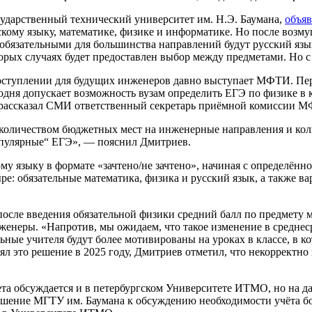
ударственный технический университет им. Н.Э. Баумана,
объя
сскому языку, математике, физике и информатике. Но после воз
: обязательными для большинства направлений будут русский язы
рых случаях будет предоставлен выбор между предметами. Но с 2
оступлении для будущих инженеров давно выступает МФТИ. Пер
дня допускает возможность вузам определить ЕГЭ по физике в к
, рассказал СМИ ответственный секретарь приёмной комиссии 
ду количеством бюджетных мест на инженерные направления и 
популярные“ ЕГЭ», — пояснил Дмитриев.
у языку в формате «зачтено/не зачтено», начиная с определён
ыре: обязательные математика, физика и русский язык, а также 
осле введения обязательной физики средний балл по предмету мо
нженеры. «Напротив, мы ожидаем, что такое изменение в средне
кольные учителя будут более мотивированы на уроках в классе, в
 это решение в 2025 году, Дмитриев отметил, что некорректно м
ета обсуждается и в петербургском Университете ИТМО, но на 
шение МГТУ им. Баумана к обсуждению необходимости учёта бо