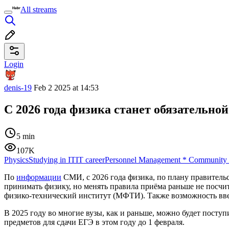
All streams
Login
denis-19
Feb 2 2025 at 14:53
С 2026 года физика станет обязательн
5 min
107K
Physics
Studying in IT
IT career
Personnel Management
*
Community
По
информации
СМИ, с 2026 года физика, по плану правитель
принимать физику, но менять правила приёма раньше не посч
физико‑технический институт (МФТИ). Также возможность введ
В 2025 году во многие вузы, как и раньше, можно будет пост
предметов для сдачи ЕГЭ в этом году до 1 февраля.