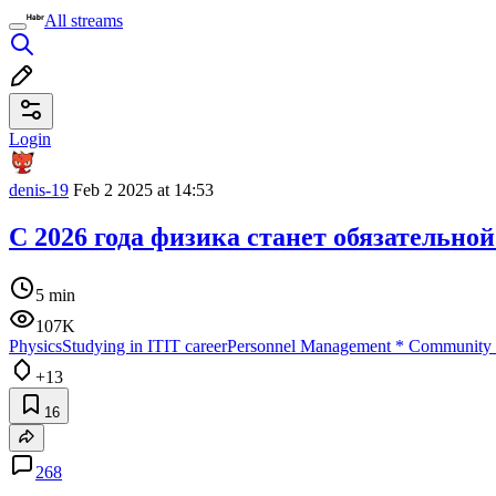
All streams
Login
denis-19
Feb 2 2025 at 14:53
С 2026 года физика станет обязательн
5 min
107K
Physics
Studying in IT
IT career
Personnel Management
*
Community
+13
16
268