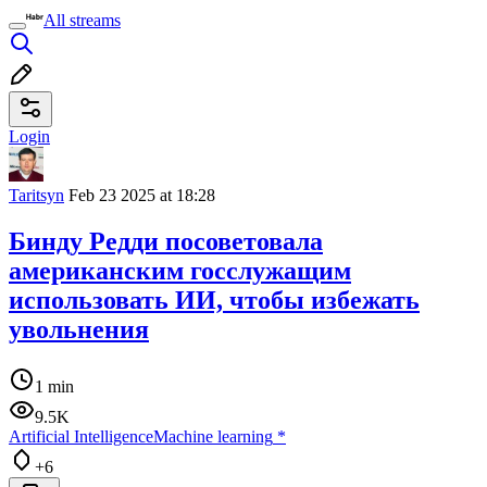
All streams
Login
Taritsyn
Feb 23 2025 at 18:28
Бинду Редди посоветовала
американским госслужащим
использовать ИИ, чтобы избежать
увольнения
1 min
9.5K
Artificial Intelligence
Machine learning
*
+6