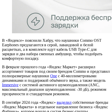
В «Яндексе» пояснили Хабру, что наушники Commo OST
Earphones предлагаются в серой, лавандовой и белой
расцветках, а в комплекте идут кабель USB Type‑C для
зарядки и два набора сменных амбушюр, чтобы подобрать
комфортную посадку.
В феврале прошлого года «Яндекс Маркет» расширил
ассортимент товаров под своим брендом Commo и представил
полноразмерные наушники
One
с 40-миллиметровыми
динамиками и поддержкой объёмного звука, а также модель
Immersive
с системой активного шумоподавления (ANC,
максимальный диапазон шумоподавления: -30 дБ), режимом
прозрачности и стандартным режимом.
В сентябре 2024 года «Яндекс»
выделил
собственные бренды
«Яндекс Маркета» в отдельное направление бизнеса «Яндекс
Фабрика», которое вошло в состав бизнес‑группы