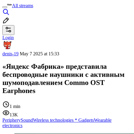
All streams
Login
denis-19
May 7 2025 at 15:33
«Яндекс Фабрика» представила
беспроводные наушники с активным
шумоподавлением Commo OST
Earphones
1 min
13K
Periphery
Sound
Wireless technologies
*
Gadgets
Wearable
electronics