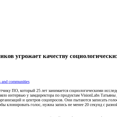
ков угрожает качеству социологически
s and communities
отчику ПО, который 25 лет занимается социологическими иссле
зяло интервью у замдиректора по продуктам VisionLabs Татьяны
организаций и центров соцопросов. Они пытаются записать голо
обы клонировать голос, нужна запись не менее 20 секунд с разн