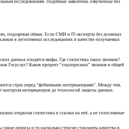
льным исследованиям. Подобные заявления, озвученные без
иях, подозревая обман. Если СМИ и IT-эксперты без должных
кликов в легитимных исследованиях и качестве получаемых
ких данных плодятся мифы. Где статистика таких звонков?
ников Госуслуг? Каков процент "соцопросных" звонков в общей
авится страх перед "фейковыми интервьюерами". Между тем,
т контроля интервьюеров до технологий защиты данных.
 нужна открытая статистика и ссылки на неё, а не голословные
 такие опросы и то насколько строгие стандарты качества в