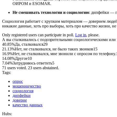
ОИРОМ и ESOMAR.
Не смешивать технологии и социологию
: дипфейки — п
Социология работает с хрупким материалом — доверием людей.
никакие данные, хоть про выборы, хоть про качество жизни, не
Only registered users can participate in poll.
Log in
, please.
А вы сталкивались с подозрительными социологическими или 
40.85%
Да, сталкивался
29
21.13%
Нет, не сталкивался, не было таких звонков
15
16.9%
Нет, не сталкивался, мне звонили с опросом по телефону.
14.08%
Другое
10
7.04%
Затрудняюсь ответить
5
71 users voted. 23 users abstained.
Tags:
опрос
мошенничество
социология
дипфейки
доверие
качество данных
Hubs: