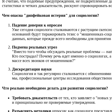
Я считаю, что подобные предупреждения, не подкрепленные д
статистики и четких доказательств, рискуют спровоцировать 
Чем опасна "дипфейковая истерия" для социологии?
Падение доверия к опросам
Уже сегодня социологи сталкиваются с растущим скепсис
оснований будут тиражировать тезис о "мошенниках-соц
данных, которые прежде всего необходимы для принятия
Подмена реальных угроз
"Вместо того чтобы обсуждать реальные проблемы — нап
Кто пострадал? Почему речь идет именно о социологах, а
массе всех звонков от мошенников?"
Дискредитация науки
Социология и так регулярно сталкивается с обвинениями
мы, профессиональные центры исследования общественно
Что реально необходимо делать для развития социологии?
Требовать доказательств
от тех, кто заявляет о "новых
и принципиально не проверяемые утверждения.
Разъяснять методики
опросов: как социологи представля