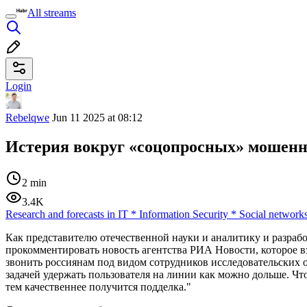
All streams
Login
Rebelqwe
Jun 11 2025 at 08:12
Истерия вокруг «соцопросных» мошенни
2 min
3.4K
Research and forecasts in IT
*
Information Security
*
Social network
Как представителю отечественной науки и аналитику и разраб
прокомментировать новость агентства РИА Новости, которое в
звонить россиянам под видом сотрудников исследовательских 
задачей удержать пользователя на линии как можно дольше. Чт
тем качественнее получится подделка."