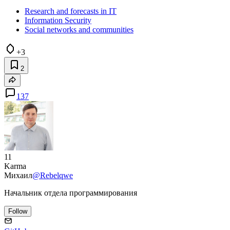
Research and forecasts in IT
Information Security
Social networks and communities
+3
2
137
11
Karma
Михаил
@Rebelqwe
Начальник отдела программирования
Follow