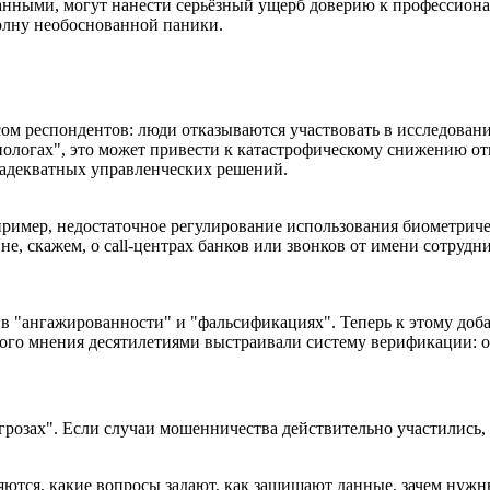
анными, могут нанести серьёзный ущерб доверию к профессиона
волну необоснованной паники.
ом респондентов: люди отказываются участвовать в исследован
иологах", это может привести к катастрофическому снижению от
 адекватных управленческих решений.
ример, недостаточное регулирование использования биометричес
 не, скажем, о call-центрах банков или звонков от имени сотруд
 в "ангажированности" и "фальсификациях". Теперь к этому доб
го мнения десятилетиями выстраивали систему верификации: о
 угрозах". Если случаи мошенничества действительно участились,
ются, какие вопросы задают, как защищают данные, зачем нужны