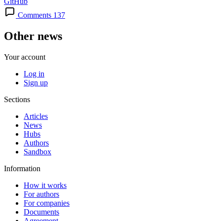
GitHub
Comments 137
Other news
Your account
Log in
Sign up
Sections
Articles
News
Hubs
Authors
Sandbox
Information
How it works
For authors
For companies
Documents
Agreement