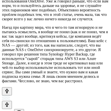
использования OneDrive. Уже ж говорил раньше, что если вам
норм, то и пользуйтесь дальше на здоровье, и не слушайте
этих параноиков мне подобных. Объективно вероятность
проблем подобных тем, что в этой статье, очень мала, так что
скорее всего у вас лично ничего никогда не случится.
Наезд про картину мира, что я чего-то там игнорирую и не
пытаюсь осмыслить, я вообще не понял (как и не понял, чем я
вас так задел вообще, критикуя кейсы, где компания ведёт
себя по-свински по отношению к пользователям). Ваш кейс с
NAS — другой; из того, как вы написали, следует, что вы
данные NAS с OneDrive синхронизируете, а это другое. Я
говорил про решения типа Synology Hyper Backup, где
используется "сырой" сторадж типа AWS S3 или Azure
Storage. Далее, я нигде в этом треде не критиковал ваш или
чей-то выбор использовать/не использовать тот или иной
сервис. Вы сами умный и знаете, что нужно вам и какая
подписка нужна семье. Я лишь своим мнением делюсь и
фактами. Чесслово, не знаю, чем вас расстроил.