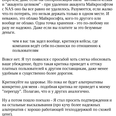
и "аккаунта целиком" - при удалении аккаунта Майкрософтом
с NAS оно бы все равно не удалилось. Разумеется, если жалко
что-то потерять, это нельзя держать только в одном месте. И
неважно, это облако Майкрософта, кого-то другого или
вообще не облако. Одна точка хранения - это по-любому ни
разу не надежно. Даже если вы платите за это безумные
деньги.
чем я вас так задел вообще, критикуя кейсы, где
компания ведёт себя по-свински по отношению к
пользователям
Вовсе нет. Я тут появился с просьбой хоть слегка обосновать
ваше убеждение, будто такая критика приведет к оттоку
платных пользователей к другим поставщикам, даже менее
удобным и существенно более дорогим.
Критикуйте на здоровье. Но пока не будет альтернативы
конкретно для меня - подобная критика не приведет к моему
"переезду". Полагаю, что и у других аналогично.
Ну а потом пошло поехало - Я стал просить подтверждения и
на остальные высказывания (про кучу более надежных
альтернатив с хорошо работающей техподдержкой по схожей
цене).