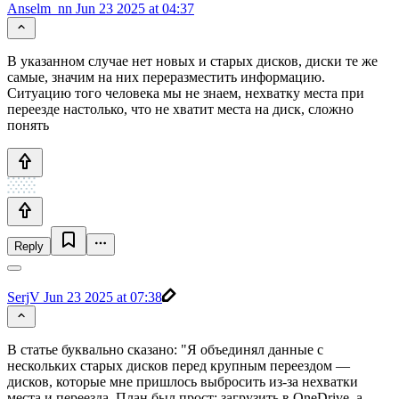
Anselm_nn
Jun 23 2025 at 04:37
В указанном случае нет новых и старых дисков, диски те же
самые, значим на них переразместить информацию.
Ситуацию того человека мы не знаем, нехватку места при
переезде настолько, что не хватит места на диск, сложно
понять
Reply
SerjV
Jun 23 2025 at 07:38
В статье буквально сказано: "Я объединял данные с
нескольких старых дисков перед крупным переездом —
дисков, которые мне пришлось выбросить из-за нехватки
места и переезда. План был прост: загрузить в OneDrive, а