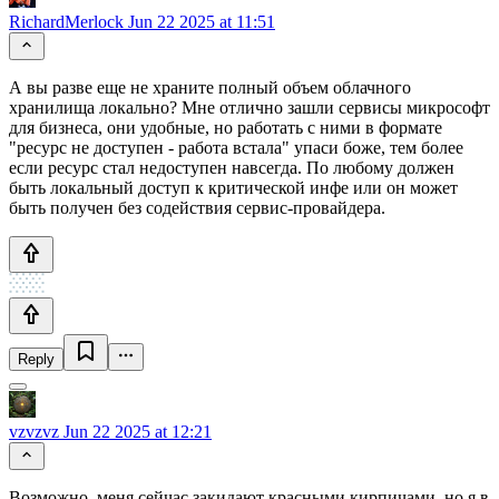
RichardMerlock
Jun 22 2025 at 11:51
А вы разве еще не храните полный объем облачного
хранилища локально? Мне отлично зашли сервисы микрософт
для бизнеса, они удобные, но работать с ними в формате
"ресурс не доступен - работа встала" упаси боже, тем более
если ресурс стал недоступен навсегда. По любому должен
быть локальный доступ к критической инфе или он может
быть получен без содействия сервис-провайдера.
Reply
vzvzvz
Jun 22 2025 at 12:21
Возможно, меня сейчас закидают красными кирпичами, но я в