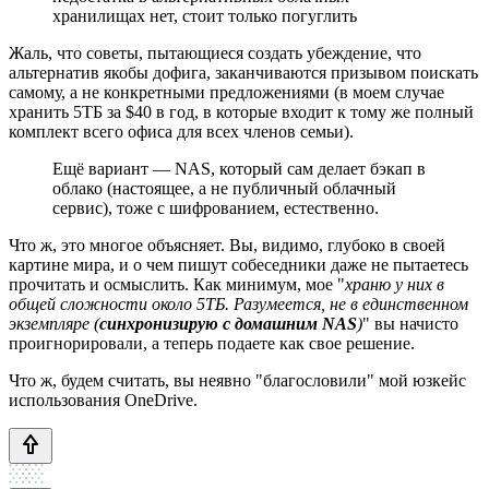
хранилищах нет, стоит только погуглить
Жаль, что советы, пытающиеся создать убеждение, что
альтернатив якобы дофига, заканчиваются призывом поискать
самому, а не конкретными предложениями (в моем случае
хранить 5ТБ за $40 в год, в которые входит к тому же полный
комплект всего офиса для всех членов семьи).
Ещё вариант — NAS, который сам делает бэкап в
облако (настоящее, а не публичный облачный
сервис), тоже с шифрованием, естественно.
Что ж, это многое объясняет. Вы, видимо, глубоко в своей
картине мира, и о чем пишут собеседники даже не пытаетесь
прочитать и осмыслить. Как минимум, мое "
храню у них в
общей сложности около 5ТБ. Разумеется, не в единственном
экземпляре (
синхронизирую с домашним NAS
)
" вы начисто
проигнорировали, а теперь подаете как свое решение.
Что ж, будем считать, вы неявно "благословили" мой юзкейс
использования OneDrive.