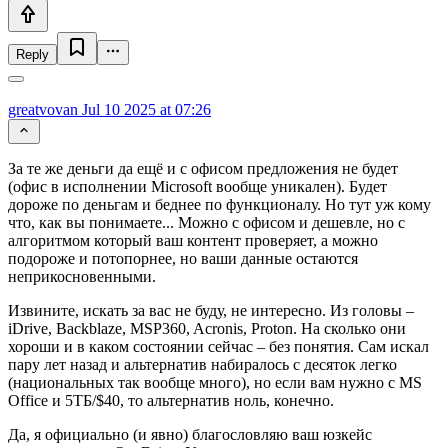
Reply
greatvovan
Jul 10 2025 at 07:26
За те же деньги да ещё и с офисом предложения не будет
(офис в исполнении Microsoft вообще уникален). Будет
дороже по деньгам и беднее по функционалу. Но тут уж кому
что, как вы понимаете... Можно с офисом и дешевле, но с
алгоритмом который ваш контент проверяет, а можно
подороже и потопорнее, но ваши данные остаются
неприкосновенными.
Извините, искать за вас не буду, не интересно. Из головы –
iDrive, Backblaze, MSP360, Acronis, Proton. На сколько они
хороши и в каком состоянии сейчас – без понятия. Сам искал
пару лет назад и альтернатив набиралось с десяток легко
(национальных так вообще много), но если вам нужно с MS
Office и 5ТБ/$40, то альтернатив ноль, конечно.
Да, я официально (и явно) благословляю ваш юзкейс