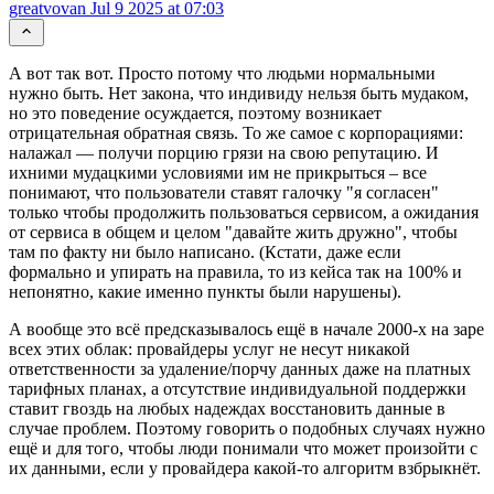
greatvovan
Jul 9 2025 at 07:03
А вот так вот. Просто потому что людьми нормальными
нужно быть. Нет закона, что индивиду нельзя быть мудаком,
но это поведение осуждается, поэтому возникает
отрицательная обратная связь. То же самое с корпорациями:
налажал — получи порцию грязи на свою репутацию. И
ихними мудацкими условиями им не прикрыться – все
понимают, что пользователи ставят галочку "я согласен"
только чтобы продолжить пользоваться сервисом, а ожидания
от сервиса в общем и целом "давайте жить дружно", чтобы
там по факту ни было написано. (Кстати, даже если
формально и упирать на правила, то из кейса так на 100% и
непонятно, какие именно пункты были нарушены).
А вообще это всё предсказывалось ещё в начале 2000-х на заре
всех этих облак: провайдеры услуг не несут никакой
ответственности за удаление/порчу данных даже на платных
тарифных планах, а отсутствие индивидуальной поддержки
ставит гвоздь на любых надеждах восстановить данные в
случае проблем. Поэтому говорить о подобных случаях нужно
ещё и для того, чтобы люди понимали что может произойти с
их данными, если у провайдера какой-то алгоритм взбрыкнёт.