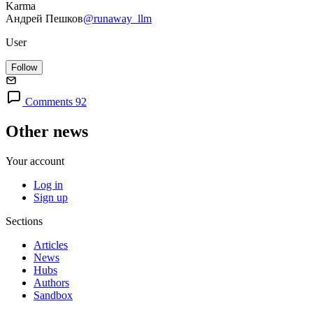
Karma
Андрей Пешков
@runaway_llm
User
Follow
Comments 92
Other news
Your account
Log in
Sign up
Sections
Articles
News
Hubs
Authors
Sandbox