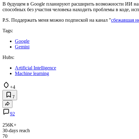
В будущем в Google планируют расширить возможности ИИ на т
способных без участия человека находить проблемы в коде, исп
P.S. Поддержать меня можно подпиской на канал "
сбежавшая н
Tags:
Google
Gemini
Hubs:
Artificial Intelligence
Machine learning
+4
7
92
256K+
30-days reach
70