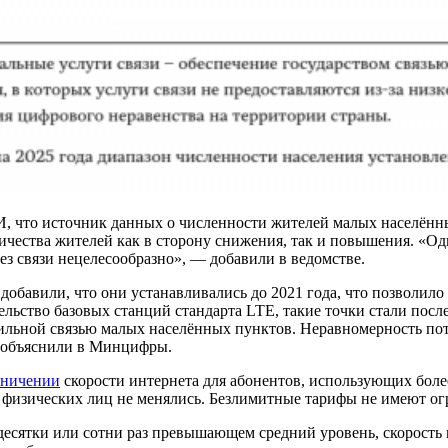
 что источник данных о численности жителей малых населённы
ичества жителей как в сторону снижения, так и повышения. «Од
ез связи нецелесообразно», — добавили в ведомстве.
обавили, что они устанавливались до 2021 года, что позволило
льство базовых станций стандарта LTE, такие точки стали посл
ильной связью малых населённых пунктов. Неравномерность потр
— объяснили в Минцифры.
аничении
скорости интернета для абонентов, использующих более
 физических лиц не менялись. Безлимитные тарифы не имеют ог
 десятки или сотни раз превышающем средний уровень, скорость