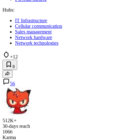
Hubs:
IT Infrastructure
Cellular communication
Sales management
Network hardware
Network technologies
+12
8
56
512K+
30-days reach
1066
Karma