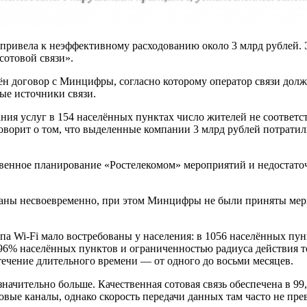
» привела к неэффективному расходованию около 3 млрд рублей. 
сотовой связи».
чён договор с Минцифры, согласно которому оператор связи дол
ные источники связи.
ания услуг в 154 населённых пунктах число жителей не соответс
говорит о том, что выделенные компании 3 млрд рублей потрат
ственное планирование «Ростелекомом» мероприятий и недостат
заны несвоевременно, при этом Минцифры не были приняты меры
упа Wi‑Fi мало востребованы у населения: в 1056 населённых пун
96% населённых пунктов и ограниченностью радиуса действия то
течение длительного времени — от одного до восьми месяцев.
 значительно больше. Качественная сотовая связь обеспечена в 
овые каналы, однако скорость передачи данных там часто не пре