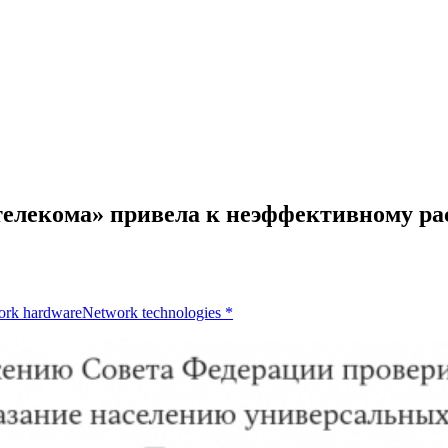
телекома» привела к неэффективному ра
ork hardware
Network technologies
*