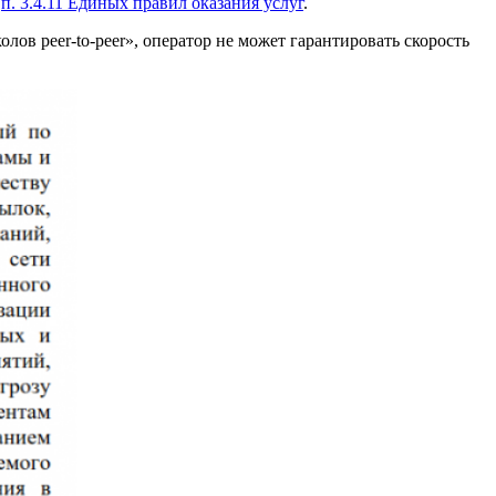
о
п. 3.4.11 Единых правил оказания услуг
.
олов peer-to-peer», оператор не может гарантировать скорость