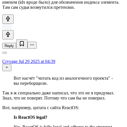
именем (idx вроде было) для обозначения индекса элемента.
Там сам судья возмутился претензии.
Reply
Cryvage
Jul 29 2025 at 04:39
Вот насчёт "читать код из аналогичного проекта" -
вы переборщили.
Так я ж специально даже написал, что это не я придумал.
Знал, что не поверят. Потому что сам бы не поверил.
Вот, например, цитата с сайта ReactOS:
Is ReactOS legal?
Yes. ReactOS is fully legal and adheres to the strongest