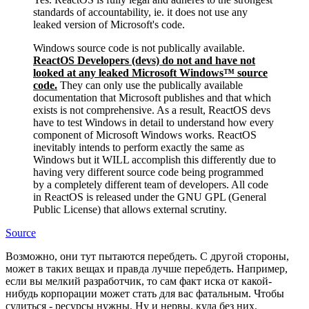
standards of accountability, ie. it does not use any
leaked version of Microsoft's code.
Windows source code is not publically available.
ReactOS Developers (devs) do not and have not
looked at any leaked Microsoft Windows™ source
code.
They can only use the publically available
documentation that Microsoft publishes and that which
exists is not comprehensive. As a result, ReactOS devs
have to test Windows in detail to understand how every
component of Microsoft Windows works. ReactOS
inevitably intends to perform exactly the same as
Windows but it WILL accomplish this differently due to
having very different source code being programmed
by a completely different team of developers. All code
in ReactOS is released under the GNU GPL (General
Public License) that allows external scrutiny.
Source
Возможно, они тут пытаются перебдеть. С другой стороны,
может в таких вещах и правда лучше перебдеть. Например,
если вы мелкий разработчик, то сам факт иска от какой-
нибудь корпорации может стать для вас фатальным. Чтобы
судиться - ресурсы нужны. Ну и нервы, куда без них.