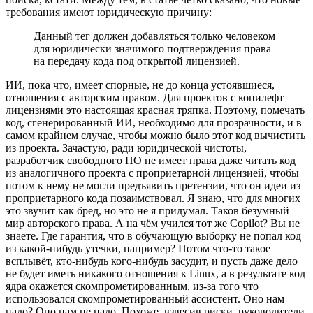
требования имеют юридическую причину:
Данный тег должен добавляться только человеком
для юридически значимого подтверждения права
на передачу кода под открытой лицензией.
ИИ, пока что, имеет спорные, не до конца устоявшиеся,
отношения с авторским правом. Для проектов с копилефт
лицензиями это настоящая красная тряпка. Поэтому, помечать
код, сгенерированный ИИ, необходимо для прозрачности, и в
самом крайнем случае, чтобы можно было этот код вычистить
из проекта. Зачастую, ради юридической чистоты,
разработчик свободного ПО не имеет права даже читать код
из аналогичного проекта с проприетарной лицензией, чтобы
потом к нему не могли предъявить претензии, что он идеи из
проприетарного кода позаимствовал. Я знаю, что для многих
это звучит как бред, но это не я придумал. Таков безумный
мир авторского права. А на чём учился тот же Copilot? Вы не
знаете. Где гарантия, что в обучающую выборку не попал код
из какой-нибудь утечки, например? Потом что-то такое
всплывёт, кто-нибудь кого-нибудь засудит, и пусть даже дело
не будет иметь никакого отношения к Linux, а в результате код
ядра окажется скомпрометированным, из-за того что
использовался скомпрометированный ассистент. Оно нам
надо? Оно нам не надо. Похоже, взвесив риски, руководители