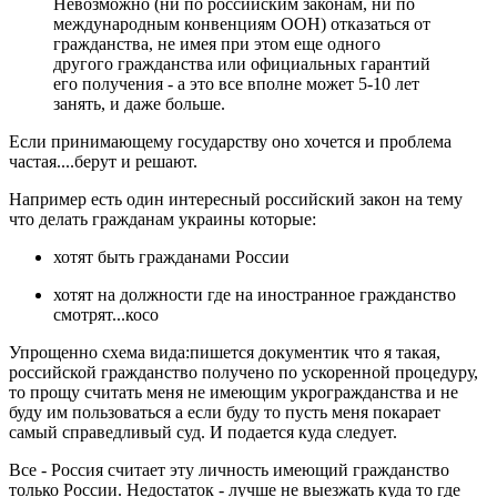
Невозможно (ни по российским законам, ни по
международным конвенциям ООН) отказаться от
гражданства, не имея при этом еще одного
другого гражданства или официальных гарантий
его получения - а это все вполне может 5-10 лет
занять, и даже больше.
Если принимающему государству оно хочется и проблема
частая....берут и решают.
Например есть один интересный российский закон на тему
что делать гражданам украины которые:
хотят быть гражданами России
хотят на должности где на иностранное гражданство
смотрят...косо
Упрощенно схема вида:пишется документик что я такая,
российской гражданство получено по ускоренной процедуру,
то прощу считать меня не имеющим укрогражданства и не
буду им пользоваться а если буду то пусть меня покарает
самый справедливый суд. И подается куда следует.
Все - Россия считает эту личность имеющий гражданство
только России. Недостаток - лучше не выезжать куда то где