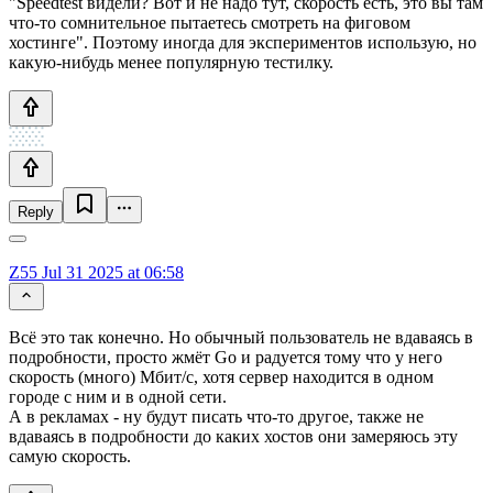
"Speedtest видели? Вот и не надо тут, скорость есть, это вы там
что-то сомнительное пытаетесь смотреть на фиговом
хостинге". Поэтому иногда для экспериментов использую, но
какую-нибудь менее популярную тестилку.
Reply
Z55
Jul 31 2025 at 06:58
Всё это так конечно. Но обычный пользователь не вдаваясь в
подробности, просто жмёт Go и радуется тому что у него
скорость (много) Мбит/с, хотя сервер находится в одном
городе с ним и в одной сети.
А в рекламах - ну будут писать что-то другое, также не
вдаваясь в подробности до каких хостов они замеряюсь эту
самую скорость.