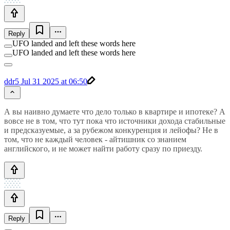
Reply
UFO landed and left these words here
UFO landed and left these words here
ddr5
Jul 31 2025 at 06:50
А вы наивно думаете что дело только в квартире и ипотеке? А
вовсе не в том, что тут пока что источники дохода стабильные
и предсказуемые, а за рубежом конкуренция и лейофы? Не в
том, что не каждый человек - айтишник со знанием
английского, и не может найти работу сразу по приезду.
Reply