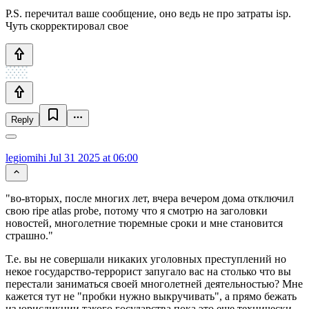
P.S. перечитал ваше сообщение, оно ведь не про затраты isp.
Чуть скорректировал свое
Reply
legiomihi
Jul 31 2025 at 06:00
"во-вторых, после многих лет, вчера вечером дома отключил
свою ripe atlas probe, потому что я смотрю на заголовки
новостей, многолетние тюремные сроки и мне становится
страшно."
Т.е. вы не совершали никаких уголовных преступлений но
некое государство-террорист запугало вас на столько что вы
перестали заниматься своей многолетней деятельностью? Мне
кажется тут не "пробки нужно выкручивать", а прямо бежать
из юрисдикции такого государства пока это еще технически