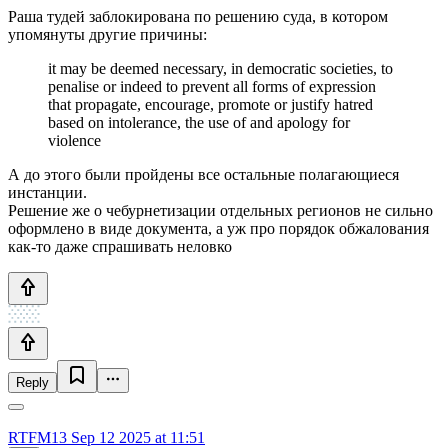
Раша тудей заблокирована по решению суда, в котором
упомянуты другие причины:
it may be deemed necessary, in democratic societies, to
penalise or indeed to prevent all forms of expression
that propagate, encourage, promote or justify hatred
based on intolerance, the use of and apology for
violence
А до этого были пройдены все остальные полагающиеся
инстанции.
Решение же о чебурнетизации отдельных регионов не сильно
оформлено в виде документа, а уж про порядок обжалования
как-то даже спрашивать неловко
Reply
RTFM13
Sep 12 2025 at 11:51