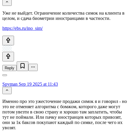
Уже не выйдет. Ограничение количества симок на клиента в
целом, и сдача биометрии иностранцами в частности.
https://ebs.ru/ino_sim/
Reply
Spyman
Sep 19 2025 at 11:43
Именно про это ужесточение продажи симок я и говорил - но
это не отменяет алгоритма с бомжом, которого даже могут
потом увезти в свою страну и хорошо там заплатить, чтобы
тут не поймали. Или пачку иностранцев которых привозят,
они за 1к баксов покупают каждый по симке, после чего их
увозят.