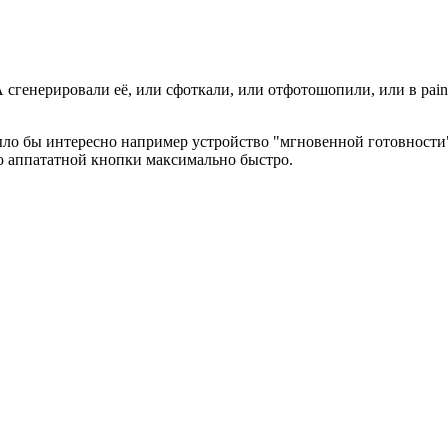
 сгенерировали её, или сфоткали, или отфотошопили, или в paint
ыло бы интересно например устройство "мгновенной готовности"
ию аппататной кнопки максимально быстро.