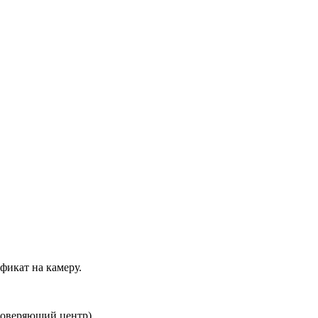
фикат на камеру.
товеряющий центр).