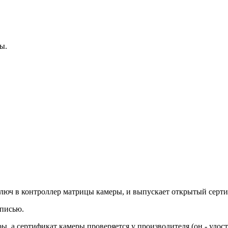
ры.
люч в контроллер матрицы камеры, и выпускает открытый серти
дписью.
ы, а сертификат камеры проверяется у производителя (он - удос