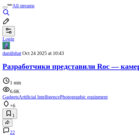
All streams
Login
daniilshat
Oct 24 2025 at 10:43
Разработчики представили Roc — каме
1 min
6.6K
Gadgets
Artificial Intelligence
Photographic equipment
+6
1
22