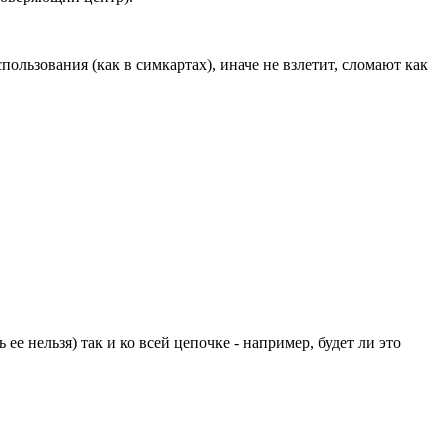
льзования (как в симкартах), иначе не взлетит, сломают как
е нельзя) так и ко всей цепочке - например, будет ли это