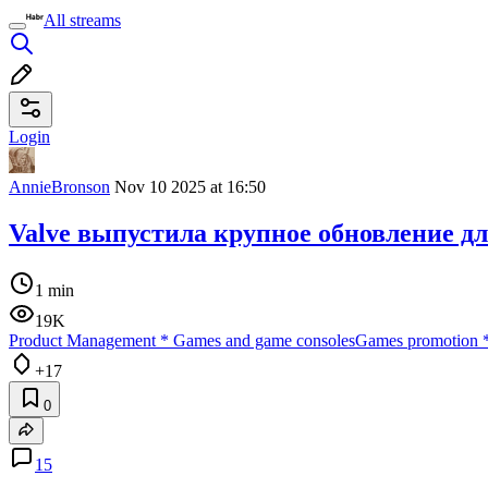
All streams
Login
AnnieBronson
Nov 10 2025 at 16:50
Valve выпустила крупное обновление дл
1 min
19K
Product Management
*
Games and game consoles
Games promotion
+17
0
15