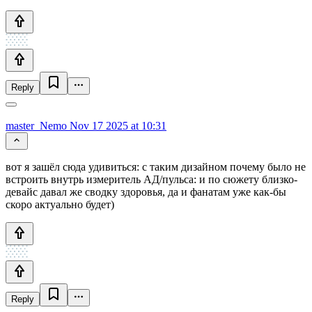
Reply
master_Nemo
Nov 17 2025 at 10:31
вот я зашёл сюда удивиться: с таким дизайном почему было не
встроить внутрь измеритель АД/пульса: и по сюжету близко-
девайс давал же сводку здоровья, да и фанатам уже как-бы
скоро актуально будет)
Reply