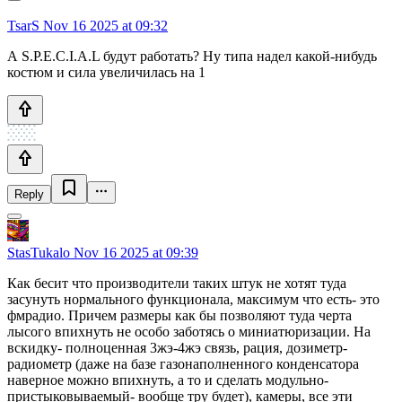
TsarS
Nov 16 2025 at 09:32
А S.P.E.C.I.A.L будут работать? Ну типа надел какой-нибудь
костюм и сила увеличилась на 1
Reply
StasTukalo
Nov 16 2025 at 09:39
Как бесит что производители таких штук не хотят туда
засунуть нормального функционала, максимум что есть- это
фмрадио. Причем размеры как бы позволяют туда черта
лысого впихнуть не особо заботясь о миниатюризации. На
вскидку- полноценная 3жэ-4жэ связь, рация, дозиметр-
радиометр (даже на базе газонаполненного конденсатора
наверное можно впихнуть, а то и сделать модульно-
пристыковываемый- вообще тру будет), камеры, все эти