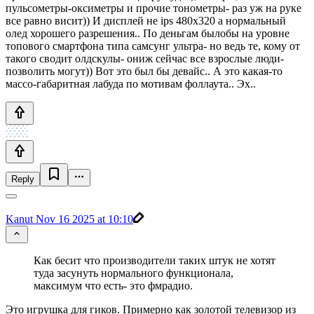
пульсометры-оксиметры и прочие тонометры- раз уж на руке
все равно висит)) И дисплей нe ips 480x320 а нормальный
олед хорошего разрешения.. По деньгам былобы на уровне
топового смартфона типа самсунг ультра- но ведь те, кому от
такого сводит олдскулы- ониж сейчас все взрослые люди-
позволить могут)) Вот это был бы девайс.. А это какая-то
массо-габаритная лабуда по мотивам фоллаута.. Эх..
Reply
Kanut
Nov 16 2025 at 10:10
Как бесит что производители таких штук не хотят
туда засунуть нормального функционала,
максимум что есть- это фмрадио.
Это игрушка для гиков. Примерно как золотой телевизор из