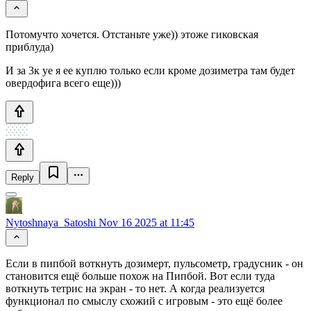
Потомучто хочется. Отстаньте уже)) этоже гиковская
приблуда)
И за 3к уе я ее куплю только если кроме дозиметра там будет
овердофига всего еще)))
Reply
Nytoshnaya_Satoshi
Nov 16 2025 at 11:45
Если в пипбой воткнуть дозимерт, пульсометр, градусник - он
становится ещё больше похож на Пипбой. Вот если туда
воткнуть тетрис на экран - то нет. А когда реализуется
функционал по смыслу схожий с игровым - это ещё более