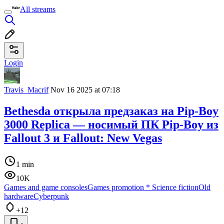
All streams
Login
Travis_Macrif
Nov 16 2025 at 07:18
Bethesda открыла предзаказ на Pip-Boy
3000 Replica — носимый ПК Pip-Boy из
Fallout 3 и Fallout: New Vegas
1 min
10K
Games and game consoles
Games promotion
*
Science fiction
Old
hardware
Cyberpunk
+12