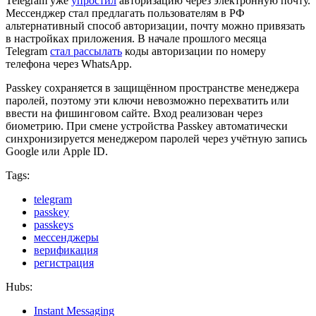
Telegram уже
упростил
авторизацию через электронную почту.
Мессенджер стал предлагать пользователям в РФ
альтернативный способ авторизации, почту можно привязать
в настройках приложения. В начале прошлого месяца
Telegram
стал рассылать
коды авторизации по номеру
телефона через WhatsApp.
Passkey сохраняется в защищённом пространстве менеджера
паролей, поэтому эти ключи невозможно перехватить или
ввести на фишинговом сайте. Вход реализован через
биометрию. При смене устройства Passkey автоматически
синхронизируется менеджером паролей через учётную запись
Google или Apple ID.
Tags:
telegram
passkey
passkeys
мессенджеры
верификация
регистрация
Hubs:
Instant Messaging