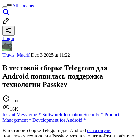
All streams
Login
Travis_Macrif
Dec 3 2025 at 11:22
В тестовой сборке Telegram для
Android появилась поддержка
технологии Passkey
1 min
16K
Instant Messaging
*
Software
Information Security
*
Product
Management
*
Development for Android
*
В тестовой сборке Telegram для Android
развернули
поддержку технологии Passkey, что позволит войти в учётную