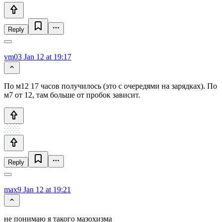
Reply
vm03
Jan 12 at 19:17
По м12 17 часов получилось (это с очередями на зарядках). По
м7 от 12, там больше от пробок зависит.
Reply
max9
Jan 12 at 19:21
не понимаю я такого мазохизма