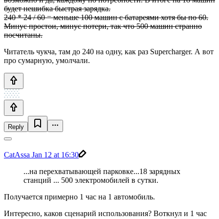
будет нешибка быстрая зарядка.
240 * 24 / 60 = меньше 100 машин с батареями хотя бы по 60.
Минус простои, минус потери, так что 500 машин странно
посчитаны.
Читатель чукча, там до 240 на одну, как раз Supercharger. А вот
про сумарную, умолчали.
Reply
CatAssa
Jan 12 at 16:30
...на перехватывающей парковке...18 зарядных
станций ... 500 электромобилей в сутки.
Получается примерно 1 час на 1 автомобиль.
Интересно, каков сценарий использования? Воткнул и 1 час