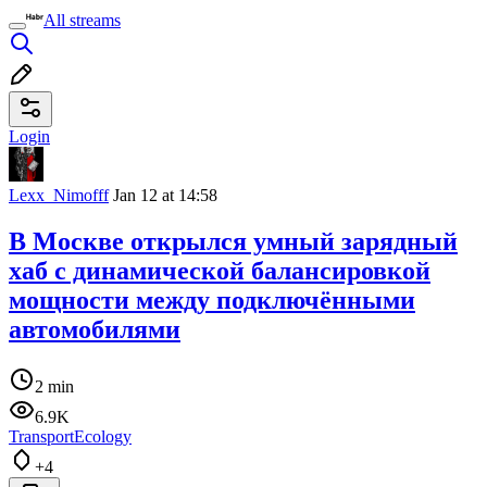
All streams
Login
Lexx_Nimofff
Jan 12 at 14:58
В Москве открылся умный зарядный
хаб с динамической балансировкой
мощности между подключёнными
автомобилями
2 min
6.9K
Transport
Ecology
+4