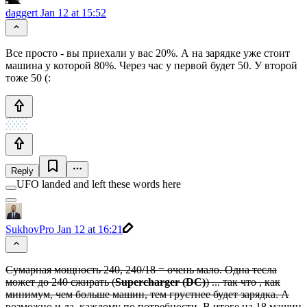
daggert
Jan 12 at 15:52
Все просто - вы приехали у вас 20%. А на зарядке уже стоит
машина у которой 80%. Через час у первой будет 50. У второй
тоже 50 (:
Reply
UFO landed and left these words here
SukhovPro
Jan 12 at 16:21
Сумарная мощность 240, 240/18 = очень мало. Одна тесла
может до 240 сжирать (
Supercharger (DC)
) ... так что , как
минимум, чем больше машин, тем грустнее будет зарядка. А
возможно и да, каждому по потребности. В итоге на 18 машин