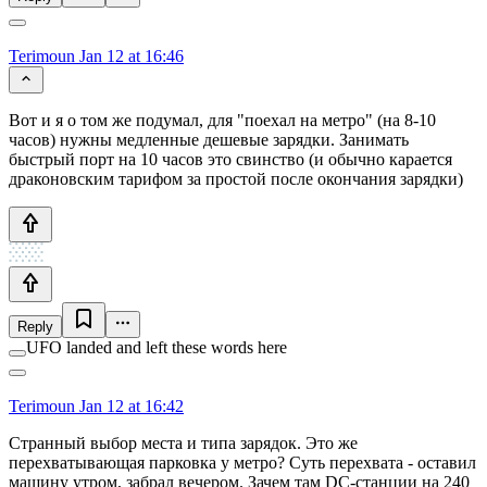
Terimoun
Jan 12 at 16:46
Вот и я о том же подумал, для "поехал на метро" (на 8-10
часов) нужны медленные дешевые зарядки. Занимать
быстрый порт на 10 часов это свинство (и обычно карается
драконовским тарифом за простой после окончания зарядки)
Reply
UFO landed and left these words here
Terimoun
Jan 12 at 16:42
Странный выбор места и типа зарядок. Это же
перехватывающая парковка у метро? Суть перехвата - оставил
машину утром, забрал вечером. Зачем там DC-станции на 240