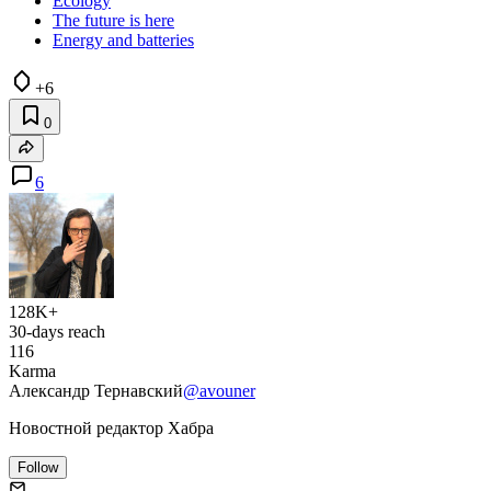
Ecology
The future is here
Energy and batteries
+6
0
6
128K+
30-days reach
116
Karma
Александр Тернавский
@avouner
Новостной редактор Хабра
Follow