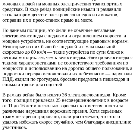
молодых людей на мощных электрических транспортных
средствах. В ходе рейда полицейские изъяли и раздавили
экскаватором десятки электровелосипедов и самокатов,
отправив их в пресс-станок прямо на месте.
По данным полиции, это были не обычные легальные
электровелосипеды с педалями и ограничением скорости, а
мощные устройства, не соответствующие правовым нормам.
Некоторые из них были без педалей и с максимальной
скоростью до 80 км/ч — такие устройства по сути ближе к
лёгким мотоциклам, чем к велосипедам. Электровелосипеды с
такими характеристиками не соответствуют требованиям по
мощности и использованию на дорогах общего пользования, а
подростки нередко использовали их небезопасно — нарушали
ПДД, ездили по тротуарам, бросали предметы в пешеходов и
снимали трюки для соцсетей.
В рамках рейда было изъято 36 электровелосипедов. Кроме
того, полиция привлекла 25 несовершеннолетних в возрасте
от 11 до 16 лет и несколько взрослых к ответственности за
различные нарушения дорожных правил. Хотя серьёзных
травм не зарегистрировано, полиция отмечает, что этого
удалось избежать скорее случайно, чем благодаря дисциплине
участников.