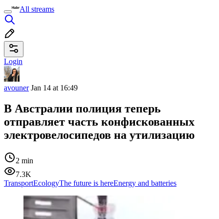
All streams
Login
avouner
Jan 14 at 16:49
В Австралии полиция теперь
отправляет часть конфискованных
электровелосипедов на утилизацию
2 min
7.3K
Transport
Ecology
The future is here
Energy and batteries