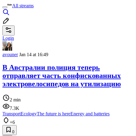
All streams
Login
avouner
Jan 14 at 16:49
В Австралии полиция теперь
отправляет часть конфискованных
электровелосипедов на утилизацию
2 min
7.3K
Transport
Ecology
The future is here
Energy and batteries
+6
0