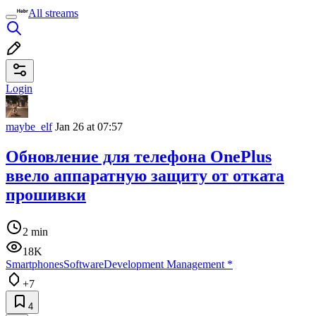
All streams
Login
maybe_elf
Jan 26 at 07:57
Обновление для телефона OnePlus
ввело аппаратную защиту от отката
прошивки
2 min
18K
Smartphones
Software
Development Management
*
+7
4