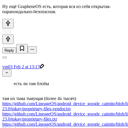
Ну ещё GrapheneOS есть, которая вся из себя открытая-
параноидально-безопасная.
Reply
vm03
Feb 2 at 13:17
есть ли там блобы
там их тьма тьмущая (более 4х тысяч)
https://github.com/LineageOS/android_device_google_caimito/blob/l
23.0/tokay/proprietary-files-vendor.txt
https://github.com/LineageOS/android_device_google_caimito/blob/l
23.0/tokay/proprietary-files.txt
https://github.com/LineageOS/android_device_google_caimito/blob/l