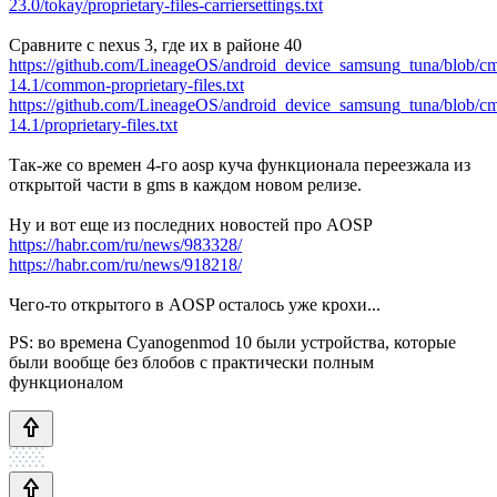
23.0/tokay/proprietary-files-carriersettings.txt
Сравните с nexus 3, где их в районе 40
https://github.com/LineageOS/android_device_samsung_tuna/blob/c
14.1/common-proprietary-files.txt
https://github.com/LineageOS/android_device_samsung_tuna/blob/c
14.1/proprietary-files.txt
Так-же со времен 4-го aosp куча функционала переезжала из
открытой части в gms в каждом новом релизе.
Ну и вот еще из последних новостей про AOSP
https://habr.com/ru/news/983328/
https://habr.com/ru/news/918218/
Чего-то открытого в AOSP осталось уже крохи...
PS: во времена Cyanogenmod 10 были устройства, которые
были вообще без блобов с практически полным
функционалом