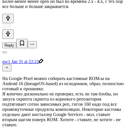
Более-менее менее open он был во времена 2.x - 4.x, с тех пор
все больше и больше закрывается.
Reply
qw1
Jan 31 at 22:22
На Google Pixel можно собирать кастомные ROM-ы на
Android 16 (lineageOS-based) из исходников, образ, полностью
готовый к прошивке.
Я конечно досконально не проверял, есть ли там блобы, но
запуск скрипта скрипта из корневого репозитория
подтягивает сотни зависимых реп, гигов 160 надо под все
промежуточные продукты компиляции. Некоторые кастомы
отдельно дают инсталлер Google Services - мол, ставьте
вторым шагом поверх ROM. Хотите - ставьте, не хотите - не
ставьте.