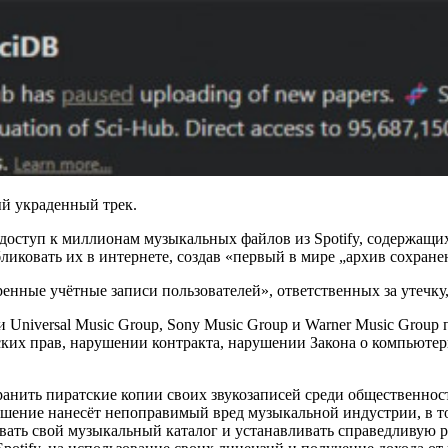
ый украденный трек.
 доступ к миллионам музыкальных файлов из Spotify, содержащ
ликовать их в интернете, создав «первый в мире „архив сохране
ренные учётные записи пользователей», ответственных за утечку
niversal Music Group, Sony Music Group и Warner Music Group п
ких прав, нарушении контракта, нарушении Закона о компьютер
транить пиратские копии своих звукозаписей среди общественно
шение нанесёт непоправимый вред музыкальной индустрии, в то
ать свой музыкальный каталог и устанавливать справедливую р