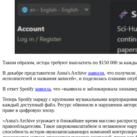
Таким образом, истцы требуют выплатить по $150 000 за кажд
В декабре представители Anna's Archive
заявили
, что получили
исполнителей и названия записей», и поделилась планами опуб
В ответ Spotify
заявила
, что «выявила и заблокировала злонаме
Теперь Spotify наряду с крупными музыкальными корпорациями U
каждый доступный файл. Ресурс обвинили в нарушении авторс
праве в цифровую эпоху.
«Anna's Archive угрожает в ближайшее время массово распрос
правообладателям. Такое широкомасштабное и незаконное нару
способность истцов-звукозаписывающих компаний контролиров