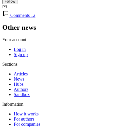
Follow
Comments 12
Other news
Your account
Log in
Sign up
Sections
Articles
News
Hubs
Authors
Sandbox
Information
How it works
For authors
For companies