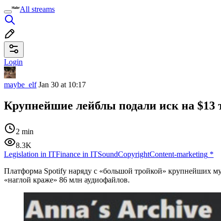
All streams
Login
maybe_elf
Jan 30 at 10:17
Крупнейшие лейблы подали иск на $13 т
2 min
8.3K
Legislation in IT
Finance in IT
Sound
Copyright
Content-marketing
*
Платформа Spotify наряду с «большой тройкой» крупнейших 
«наглой краже» 86 млн аудиофайлов.