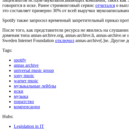
лицензиатов истцов-звукозаписывающих компаний, таких как S
говорится в иске. Ранее стриминговый сервис
отчитался
о выпл
это составляет примерно 30% от всей выручки звукозаписыва
Spotify также запросил временный запретительный приказ проти
После того, как представители ресурса не явились на слушание
доменам типа annas-archive.org, annas-archive.li, annas-archive.s
Sweden Internet Foundation
отключил
annas-archive[.]se. Другие
Tags:
spotify
annas archive
universal music group
sony music
warner music
музыкальные лейблы
иски
музыка
пиратство
компенсации
Hubs:
Legislation in IT