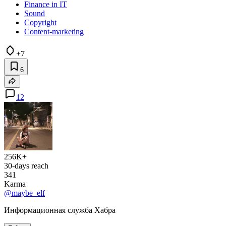
Finance in IT
Sound
Copyright
Content-marketing
+7
6
12
256K+
30-days reach
341
Karma
@maybe_elf
Информационная служба Хабра