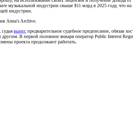
potify, на использование своих лицензий и получение дохода 
ате музыкальной индустрии свыше $11 млрд в 2025 году, что на
ющей индустрии.
в Anna's Archive.
, судья
вынес
предварительное судебное предписание, обязав хост
e и другим. В первой половине января оператор Public Interest Regi
 домены проекта продолжают работать.