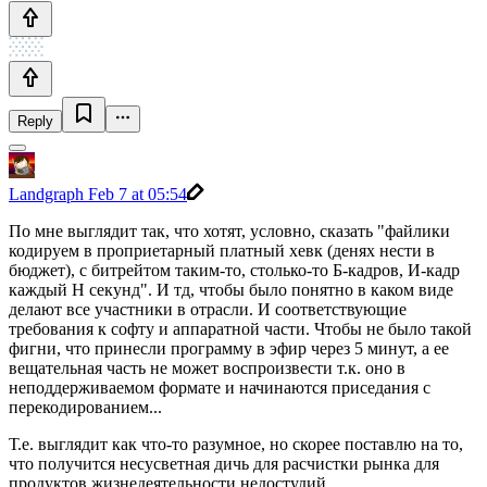
Reply
Landgraph
Feb 7 at 05:54
По мне выглядит так, что хотят, условно, сказать "файлики
кодируем в проприетарный платный хевк (денях нести в
бюджет), с битрейтом таким-то, столько-то Б-кадров, И-кадр
каждый Н секунд". И тд, чтобы было понятно в каком виде
делают все участники в отрасли. И соответствующие
требования к софту и аппаратной части. Чтобы не было такой
фигни, что принесли программу в эфир через 5 минут, а ее
вещательная часть не может воспроизвести т.к. оно в
неподдерживаемом формате и начинаются приседания с
перекодированием...
Т.е. выглядит как что-то разумное, но скорее поставлю на то,
что получится несусветная дичь для расчистки рынка для
продуктов жизнедеятельности недостудий.