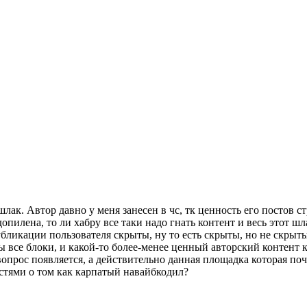
шлак. Автор давно у меня занесен в чс, тк ценность его постов 
пилена, то ли хабру все таки надо гнать контент и весь этот шл
убликации пользователя скрыты, ну то есть скрыты, но не скрыт
 все блоки, и какой-то более-менее ценный авторский контент 
о вопрос появляется, а действительно данная площадка которая по
стями о том как карпатый навайбкодил?