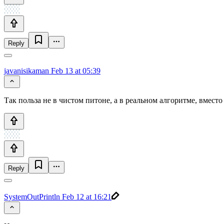
Reply
javanisikaman
Feb 13 at 05:39
Так польза не в чистом питоне, а в реальном алгоритме, вмест
Reply
SystemOutPrintln
Feb 12 at 16:21