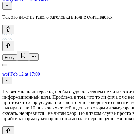
Так это даже из такого заголовка вполне считывается
Reply
wsf
Feb 12 at 17:00
Ну вот мне неинтересно, и я бы с удовольствием не читал этот 
информационный шум. Проблема в том, что то ли фича с чс недо
при том что хабр услужливо в ленте мне говорит что в ленте п
высирают по 10 шлаковых статей в день и которыми замусорены
сказать, не нравится - не читай хабр. Но в таком случае прост
прийти к формату мусорного тг-канала с перепощенными ново