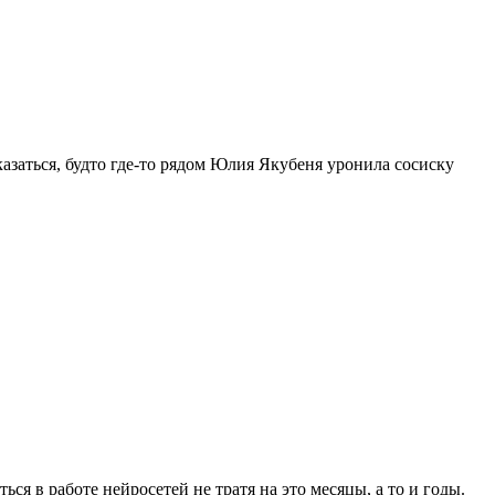
казаться, будто где-то рядом Юлия Якубеня уронила сосиску
ься в работе нейросетей не тратя на это месяцы, а то и годы.