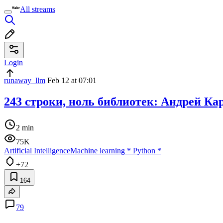
All streams
Login
runaway_llm
Feb 12 at 07:01
243 строки, ноль библиотек: Андрей Ка
2 min
75K
Artificial Intelligence
Machine learning
*
Python
*
+72
164
79