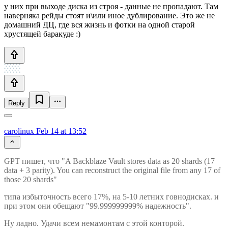
у них при выходе диска из строя - данные не пропадают. Там
наверняка рейды стоят и\или иное дублирование. Это же не
домашний ДЦ, где вся жизнь и фотки на одной старой
хрустящей баракуде :)
Reply
carolinux
Feb 14 at 13:52
GPT пишет, что "A Backblaze Vault stores data as 20 shards (17
data + 3 parity). You can reconstruct the original file from any 17 of
those 20 shards"
типа избыточность всего 17%, на 5-10 летних говнодисках. и
при этом они обещают "99.999999999% надежность".
Ну ладно. Удачи всем немамонтам с этой конторой.