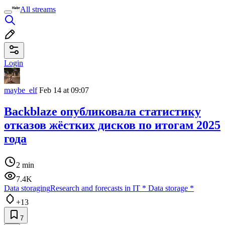
All streams
Login
maybe_elf
Feb 14 at 09:07
Backblaze опубликовала статистику
отказов жёстких дисков по итогам 2025
года
2 min
7.4K
Data storaging
Research and forecasts in IT
*
Data storage
*
+13
7