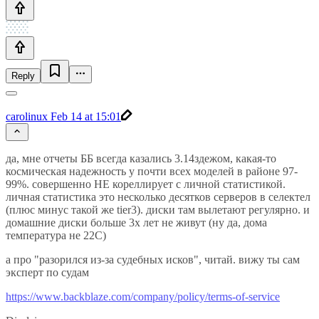
Reply
carolinux
Feb 14 at 15:01
да, мне отчеты ББ всегда казались 3.14здежом, какая-то
космическая надежность у почти всех моделей в районе 97-
99%. совершенно НЕ кореллирует с личной статистикой.
личная статистика это несколько десятков серверов в селектел
(плюс минус такой же tier3). диски там вылетают регулярно. и
домашние диски больше 3х лет не живут (ну да, дома
температура не 22C)
а про "разорился из-за судебных исков", читай. вижу ты сам
эксперт по судам
https://www.backblaze.com/company/policy/terms-of-service