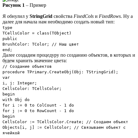
Рисунок 1
– Пример
Я обнулил у
StringGrid
свойства
FixedCols
и
FixedRows
. Ну а
далее для начала нам необходимо создать новый тип:
type
TCellsColor = class(TObject)
public
BrushColor: TColor; // Наш цвет
end;
Далее создадим процедуру по созданию объектов, в которых и
будем хранить значение цвета:
// Создание объектов
procedure TPrimary.CreateObj(Obj: TStringGrid);
var
i, j: Integer;
CellsColor: TCellsColor;
begin
with Obj do
for i := 0 to ColCount - 1 do
for j := 0 to RowCount - 1 do
begin
CellsColor := TCellsColor.Create; // Создаем объект
Objects[i, j] := CellsColor; // Связываем объект с
ячейкой