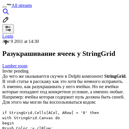
All streams
Login
Apr 9 2011 at 14:30
Разукрашивание ячеек у StringGrid
Lumber room
Invite pending
До чего же оказывается скучен в Delphi компонент
StringGrid
.
В этой статье я расскажу как это хотя бы немного исправить.
А именно, как разукрашивать у него ячейки. Но не ячейки
которые попадают под конкретное условие, а именно любые.
Например: ячейка которая содержит нуль должна быть синей.
Для этого мы могли бы воспользоваться кодом:
if StringGrid.Cells[ACol, ARow] = '0' then
with StringGrid.Canvas do
begin
Brush.Color := clBlue;