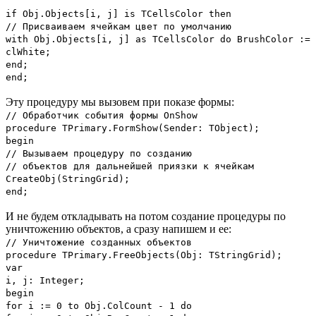
if Obj.Objects[i, j] is TCellsColor then
// Присваиваем ячейкам цвет по умолчанию
with Obj.Objects[i, j] as TCellsColor do BrushColor :=
clWhite;
end;
end;
Эту процедуру мы вызовем при показе формы:
// Обработчик события формы OnShow
procedure TPrimary.FormShow(Sender: TObject);
begin
// Вызываем процедуру по созданию
// объектов для дальнейшей приязки к ячейкам
CreateObj(StringGrid);
end;
И не будем откладывать на потом создание процедуры по
уничтожению объектов, а сразу напишем и ее:
// Уничтожение созданных объектов
procedure TPrimary.FreeObjects(Obj: TStringGrid);
var
i, j: Integer;
begin
for i := 0 to Obj.ColCount - 1 do