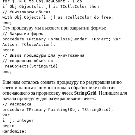
for j := 0 to Obj.RowCount - 1 do
if Obj.Objects[i, j] is TCellsColor then
// Уничтожаем объект
with Obj.Objects[i, j] as TCellsColor do free;
end;
Эту процедуру мы вызовем при закрытии формы:
// Закрытие формы
procedure TPrimary.FormClose(Sender: TObject; var
Action: TCloseAction);
begin
// Вызов процедуры для уничтожения
// созданных объектов
FreeObjects(StringGrid);
end;
Еще нам осталось создать процедуру по разукрашиванию
ячеек и написать немного кода в обработчике события
отвечающего за прорисовку ячеек
StringGrid
. Напишем для
начала процедуру для разукрашивания ячеек:
// Раскраска
procedure TPrimary.Painting(Obj: TStringGrid);
var
i, j: Integer;
begin
Randomize;