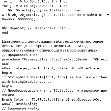
for i := 0 to Obj.ColCount - 1 do
for j := 0 to Obj.RowCount - 1 do
if Obj.Objects[i, j] is TCellsColor then
with Obj.Objects[i, j] as TCellsColor do BrushColor :=
Random(10000000);
Obj.Repaint; // Перерисовка Grid
end;
Цвет ячеек для демонстрации выбирается случайно. Теперь
делаем последние штрихи, а именно напишем код в
обработчике события отвечающего за прорисовку ячеек:
// Прорисовка ячеек
procedure TPrimary.StringGridDrawCell(Sender: TObject;
ACol,
ARow: Integer; Rect: TRect; State: TGridDrawState);
begin
if StringGrid.Objects[ACol, ARow] is TCellsColor then
with StringGrid.Canvas do
begin
// Преобразовываем к типу TCellsColor и извлекаем цвет
ячейки
Brush.Color := TCellsColor(StringGrid.Objects[ACol,
ARow]).BrushColor;
// Заполняем ячейку