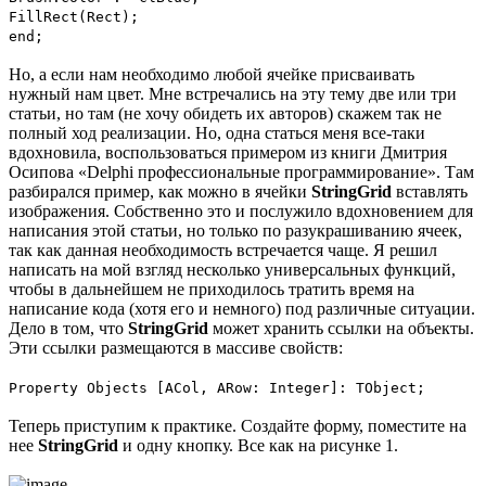
FillRect(Rect);
end;
Но, а если нам необходимо любой ячейке присваивать
нужный нам цвет. Мне встречались на эту тему две или три
статьи, но там (не хочу обидеть их авторов) скажем так не
полный ход реализации. Но, одна статься меня все-таки
вдохновила, воспользоваться примером из книги Дмитрия
Осипова «Delphi профессиональные программирование». Там
разбирался пример, как можно в ячейки
StringGrid
вставлять
изображения. Собственно это и послужило вдохновением для
написания этой статьи, но только по разукрашиванию ячеек,
так как данная необходимость встречается чаще. Я решил
написать на мой взгляд несколько универсальных функций,
чтобы в дальнейшем не приходилось тратить время на
написание кода (хотя его и немного) под различные ситуации.
Дело в том, что
StringGrid
может хранить ссылки на объекты.
Эти ссылки размещаются в массиве свойств:
Property Objects [ACol, ARow: Integer]: TObject;
Теперь приступим к практике. Создайте форму, поместите на
нее
StringGrid
и одну кнопку. Все как на рисунке 1.