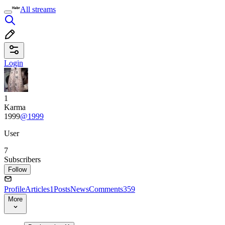
All streams
Login
1
Karma
1999
@1999
User
7
Subscribers
Follow
Profile
Articles
1
Posts
News
Comments
359
More