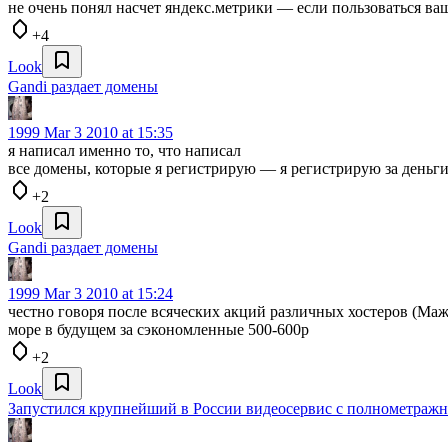
не очень понял насчет яндекс.метрики — если пользоваться ваш
+4
Look
Gandi раздает домены
1999
Mar 3 2010 at 15:35
я написал именно то, что написал
все домены, которые я регистрирую — я регистрирую за деньги
+2
Look
Gandi раздает домены
1999
Mar 3 2010 at 15:24
честно говоря после всяческих акций различных хостеров (Маж
море в будущем за сэкономленные 500-600р
+2
Look
Запустился крупнейший в России видеосервис с полнометражны