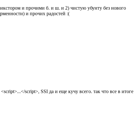
зикстором и прочими б. и ш. и 2) чистую убунту без нового
рменности) и прочих радостей :(
ipt>...</script>, SSI да и еще кучу всего. так что все в итоге