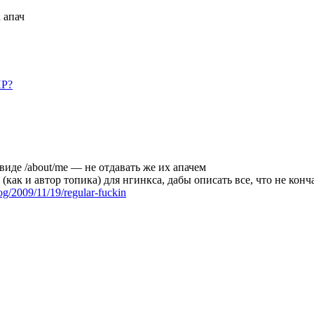
а апач
HP?
виде /about/me — не отдавать же их апачем
как и автор топика) для нгинкса, дабы описать все, что не конч
og/2009/11/19/regular-fuckin