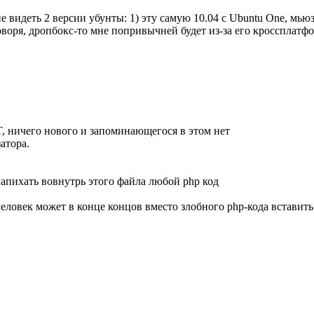
е видеть 2 версии убунты: 1) эту самую 10.04 с Ubuntu One, мью
воря, дропбокс-то мне попривычней будет из-за его кроссплатфо
, ничего нового и запоминающегося в этом нет
атора.
апихать вовнутрь этого файла любой php код
овек может в конце концов вместо злобного php-кода вставить <scr