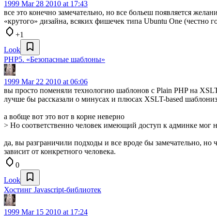
1999
Mar 28 2010 at 17:43
все это конечно замечательно, но все больеш появляется желани
«крутого» дизайна, всяких фишечек типа Ubuntu One (честно го
+1
Look
PHP5. «Безопасные шаблоны»
1999
Mar 22 2010 at 06:06
вы просто поменяли технологию шаблонов с Plain PHP на XSLT
лучше бы рассказали о минусах и плюсах XSLT-based шаблониз
а вобще вот это вот в корне неверно
> Но соответственно человек имеющий доступ к админке мог н
да, вы разграничили подходы и все вроде бы замечательно, но чел
зависит от конкретного человека.
0
Look
Хостинг Javascript-библиотек
1999
Mar 15 2010 at 17:24