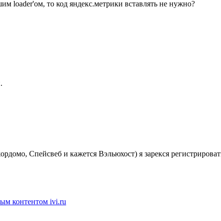
им loader'ом, то код яндекс.метрики вставлять не нужно?
.
ордомо, Спейсвеб и кажется Вэльюхост) я зарекся регистрирова
м контентом ivi.ru