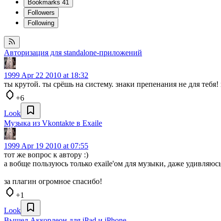
Bookmarks
41
Followers
Following
Авторизация для standalone-приложений
1999
Apr 22 2010 at 18:32
ты крутой. ты срёшь на систему. знаки препенания не для тебя!
+6
Look
Музыка из Vkontakte в Exaile
1999
Apr 19 2010 at 07:55
тот же вопрос к автору :)
а вобще пользуюсь только exaile'ом для музыки, даже удивля
за плагин огромное спасибо!
+1
Look
Вышел Аккордеон для iPad и iPhone