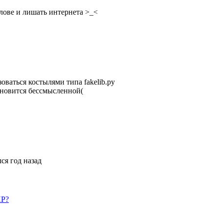
олове и лишать интернета >_<
зоваться костылями типа fakelib.py
тановится бессмысленной(
ся год назад
HP?