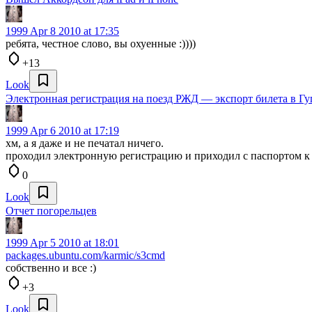
1999
Apr 8 2010 at 17:35
ребята, честное слово, вы охуенные :))))
+13
Look
Электронная регистрация на поезд РЖД — экспорт билета в Гу
1999
Apr 6 2010 at 17:19
хм, а я даже и не печатал ничего.
проходил электронную регистрацию и приходил с паспортом к 
0
Look
Отчет погорельцев
1999
Apr 5 2010 at 18:01
packages.ubuntu.com/karmic/s3cmd
собственно и все :)
+3
Look