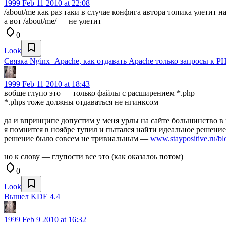
1999
Feb 11 2010 at 22:08
/about/me как раз таки в случае конфига автора топика улетит н
а вот /about/me/ — не улетит
0
Look
Связка Nginx+Apache, как отдавать Apache только запросы к P
1999
Feb 11 2010 at 18:43
вобще глупо это — только файлы с расширением *.php
*.phps тоже должны отдаваться не нгинксом
да и впринципе допустим у меня урлы на сайте большинство в 
я помнится в ноябре тупил и пытался найти идеальное решение (
решение было совсем не тривиальным —
www.staypositive.ru/bl
но к слову — глупости все это (как оказалоь потом)
0
Look
Вышел KDE 4.4
1999
Feb 9 2010 at 16:32