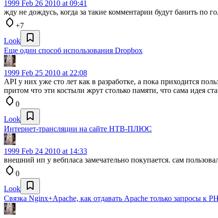
1999
Feb 26 2010 at 09:41
жду не дождусь, когда за такие комментарии будут банить по г
+7
Look
Еще один способ использования Dropbox
1999
Feb 25 2010 at 22:08
API у них уже сто лет как в разработке, а пока приходится поль
притом что эти костыли жрут столько памяти, что сама идея с
0
Look
Интернет-трансляции на сайте НТВ-ПЛЮС
1999
Feb 24 2010 at 14:33
внешний ип у вебпласа замечательно покупается. сам пользовал
0
Look
Связка Nginx+Apache, как отдавать Apache только запросы к P