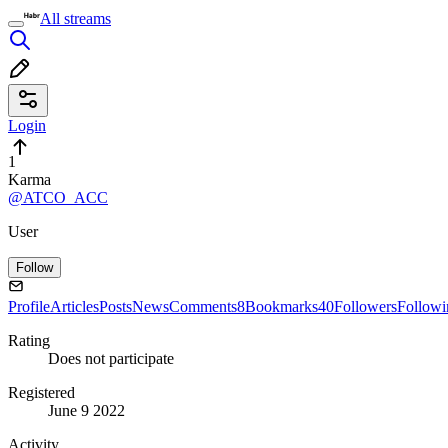
All streams
Login
1
Karma
@ATCO_ACC
User
Follow
Profile
Articles
Posts
News
Comments
8
Bookmarks
40
Followers
Followi
Rating
Does not participate
Registered
June 9 2022
Activity