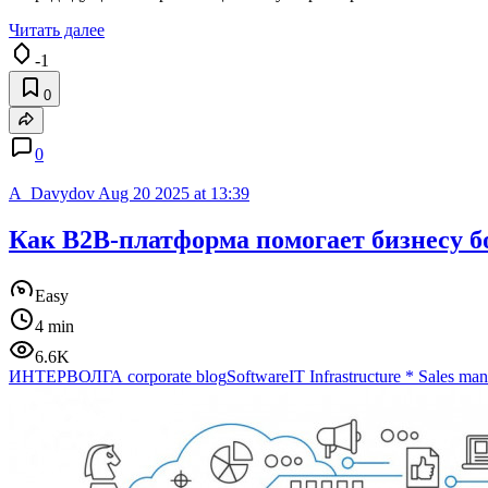
Читать далее
-1
0
0
A_Davydov
Aug 20 2025 at 13:39
Как B2B-платформа помогает бизнесу б
Easy
4 min
6.6K
ИНТЕРВОЛГА corporate blog
Software
IT Infrastructure
*
Sales ma