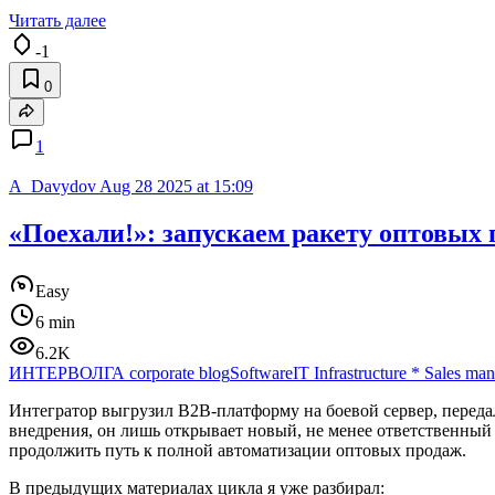
Читать далее
-1
0
1
A_Davydov
Aug 28 2025 at 15:09
«Поехали!»: запускаем ракету оптовых п
Easy
6 min
6.2K
ИНТЕРВОЛГА corporate blog
Software
IT Infrastructure
*
Sales ma
Интегратор выгрузил B2B-платформу на боевой сервер, передал
внедрения, он лишь открывает новый, не менее ответственный 
продолжить путь к полной автоматизации оптовых продаж.
В предыдущих материалах цикла я уже разбирал: