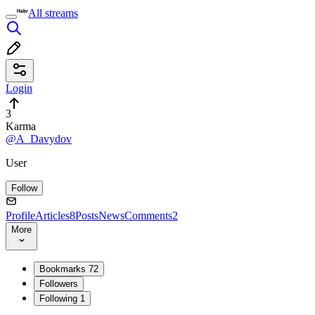
All streams
Login
3
Karma
@A_Davydov
User
Follow
Profile
Articles
8
Posts
News
Comments
2
More
Bookmarks
72
Followers
Following
1