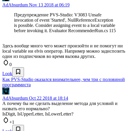
AdAbsurdum
Nov 13 2018 at 06:19
Предупреждение PVS-Studio: V3083 Unsafe
invocation of event 'Started', NullReferenceException
is possible. Consider assigning event to a local variable
before invoking it. Evaluator RecommenderRun.cs 115
Здесь вообще много чего может произойти и не помогут ни
local variable ни elvis оператор. Например можно задиспозить
один из подписчиков во время вызова других.
0
Look
Как PVS-Studio оказался внимательнее, чем три с половиной
программиста
AdAbsurdum
Oct 22 2018 at 18:14
А почему бы не сделать выделение метода для условий и
назвать его нормально?
IsDigit, IsUpperLetter, IsLowerLetter?
+1