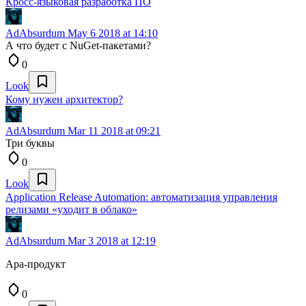
Кросс-языковая разработка ПО
AdAbsurdum
May 6 2018 at 14:10
А что будет с NuGet-пакетами?
0
Look
Кому нужен архитектор?
AdAbsurdum
Mar 11 2018 at 09:21
Три буквы
0
Look
Application Release Automation: автоматизация управления
релизами «уходит в облако»
AdAbsurdum
Mar 3 2018 at 12:19
Ара-продукт
0