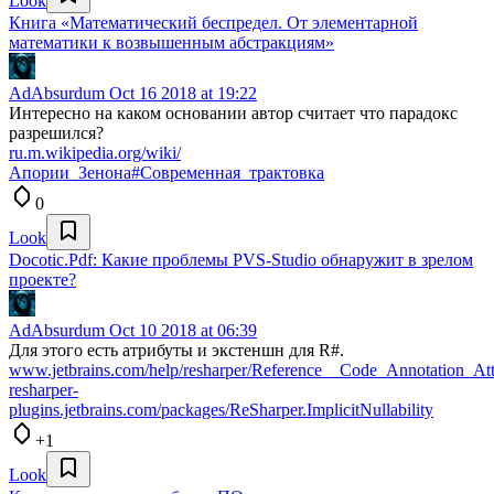
Look
Книга «Математический беспредел. От элементарной
математики к возвышенным абстракциям»
AdAbsurdum
Oct 16 2018 at 19:22
Интересно на каком основании автор считает что парадокс
разрешился?
ru.m.wikipedia.org/wiki/
Апории_Зенона#Современная_трактовка
0
Look
Docotic.Pdf: Какие проблемы PVS-Studio обнаружит в зрелом
проекте?
AdAbsurdum
Oct 10 2018 at 06:39
Для этого есть атрибуты и экстеншн для R#.
www.jetbrains.com/help/resharper/Reference__Code_Annotation_Attr
resharper-
plugins.jetbrains.com/packages/ReSharper.ImplicitNullability
+1
Look