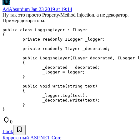
AdAbsurdum
Jan 23 2019 at 19:14
Ну так это просто Property/Method Injection, а не декоратор.
Пример декоратора:
public class LoggingLayer : ILayer

{

	private readonly ILogger _logger;

	private readonly ILayer _decorated;

	public LoggingLayer(ILayer decorated, ILogger logger)

	{

		_decorated = decorated;

		_logger = logger;

	}

	public void Write(string text)

	{

		_logger.Log(text);

		_decorated.Write(text);

	}

0
Look
Корректный ASP.NET Core