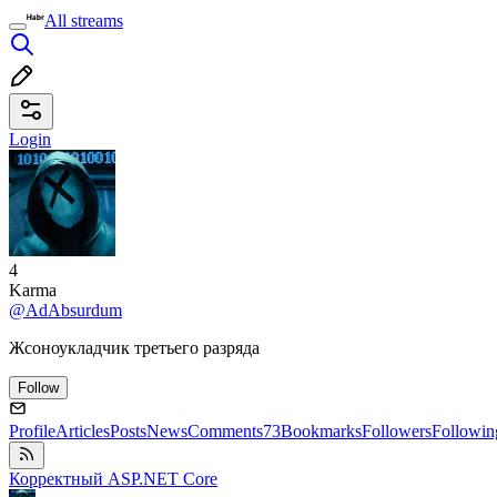
All streams
Login
4
Karma
@AdAbsurdum
Жсоноукладчик третьего разряда
Follow
Profile
Articles
Posts
News
Comments
73
Bookmarks
Followers
Followin
Корректный ASP.NET Core