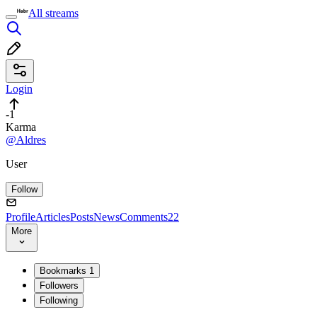
All streams
Login
-1
Karma
@Aldres
User
Follow
Profile
Articles
Posts
News
Comments
22
More
Bookmarks
1
Followers
Following