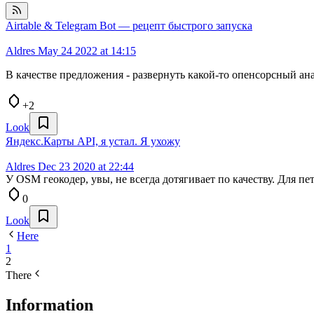
Airtable & Telegram Bot — рецепт быстрого запуска
Aldres
May 24 2022 at 14:15
В качестве предложения - развернуть какой-то опенсорсный ана
+2
Look
Яндекс.Карты API, я устал. Я ухожу
Aldres
Dec 23 2020 at 22:44
У OSM геокодер, увы, не всегда дотягивает по качеству. Для пет
0
Look
Here
1
2
There
Information