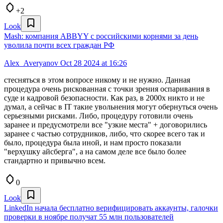
+2
Look
Mash: компания ABBYY с российскими корнями за день
уволила почти всех граждан РФ
Alex_Averyanov
Oct 28 2024 at 16:26
стесняться в этом вопросе никому и не нужно. Данная
процедура очень рискованная с точки зрения оспаривания в
суде и кадровой безопасности. Как раз, в 2000х никто и не
думал, а сейчас в IT такие увольнения могут обернуться очень
серьезными рисками. Либо, процедуру готовили очень
заранее и предусмотрели все "узкие места" + договорились
заранее с частью сотрудников, либо, что скорее всего так и
было, процедура была иной, и нам просто показали
"верхушку айсберга", а на самом деле все было более
стандартно и привычно всем.
0
Look
LinkedIn начала бесплатно верифицировать аккаунты, галочки
проверки в ноябре получат 55 млн пользователей