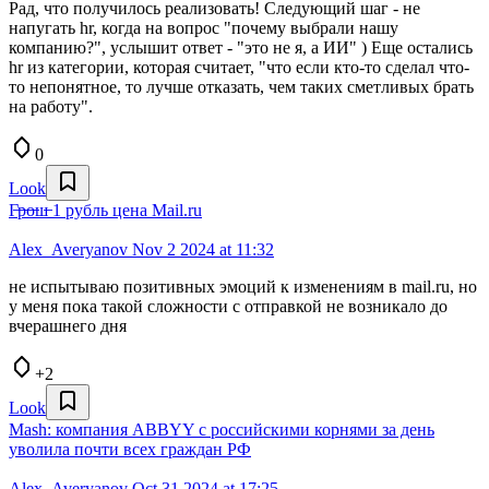
Рад, что получилось реализовать! Следующий шаг - не
напугать hr, когда на вопрос "почему выбрали нашу
компанию?", услышит ответ - "это не я, а ИИ" ) Еще остались
hr из категории, которая считает, "что если кто-то сделал что-
то непонятное, то лучше отказать, чем таких сметливых брать
на работу".
0
Look
Г̶р̶о̶ш̶ 1 рубль цена Mail.ru
Alex_Averyanov
Nov 2 2024 at 11:32
не испытываю позитивных эмоций к изменениям в mail.ru, но
у меня пока такой сложности с отправкой не возникало до
вчерашнего дня
+2
Look
Mash: компания ABBYY с российскими корнями за день
уволила почти всех граждан РФ
Alex_Averyanov
Oct 31 2024 at 17:25