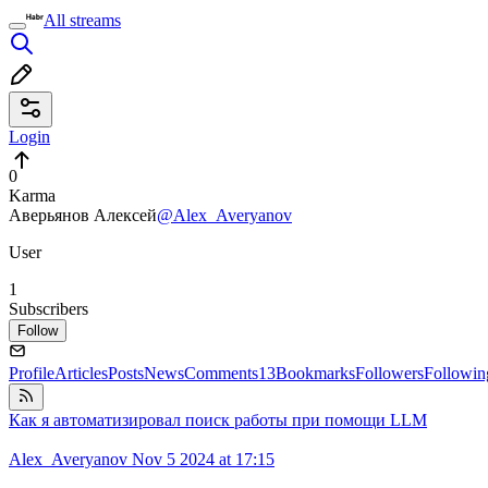
All streams
Login
0
Karma
Аверьянов Алексей
@Alex_Averyanov
User
1
Subscribers
Follow
Profile
Articles
Posts
News
Comments
13
Bookmarks
Followers
Followin
Как я автоматизировал поиск работы при помощи LLM
Alex_Averyanov
Nov 5 2024 at 17:15