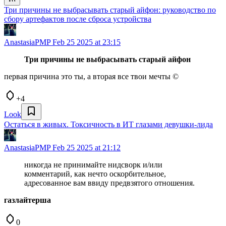
Три причины не выбрасывать старый айфон: руководство по
сбору артефактов после сброса устройства
AnastasiaPMP
Feb 25 2025 at 23:15
Три причины не выбрасывать старый айфон
первая причина это ты, а вторая все твои мечты ©
+4
Look
Остаться в живых. Токсичность в ИТ глазами девушки-лида
AnastasiaPMP
Feb 25 2025 at 21:12
никогда не принимайте нидсворк и/или
комментарий, как нечто оскорбительное,
адресованное вам ввиду предвзятого отношения.
газлайтерша
0