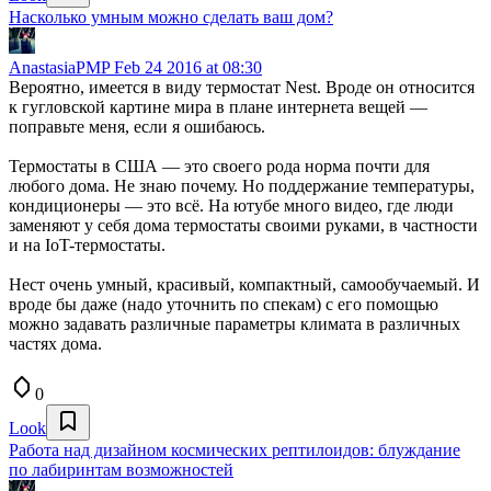
Насколько умным можно сделать ваш дом?
AnastasiaPMP
Feb 24 2016 at 08:30
Вероятно, имеется в виду термостат Nest. Вроде он относится
к гугловской картине мира в плане интернета вещей —
поправьте меня, если я ошибаюсь.
Термостаты в США — это своего рода норма почти для
любого дома. Не знаю почему. Но поддержание температуры,
кондиционеры — это всё. На ютубе много видео, где люди
заменяют у себя дома термостаты своими руками, в частности
и на IoT-термостаты.
Нест очень умный, красивый, компактный, самообучаемый. И
вроде бы даже (надо уточнить по спекам) с его помощью
можно задавать различные параметры климата в различных
частях дома.
0
Look
Работа над дизайном космических рептилоидов: блуждание
по лабиринтам возможностей