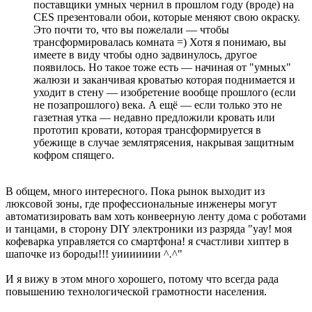
поставщики умных чернил в прошлом году (вроде) на
CES презентовали обои, которые меняют свою окраску.
Это почти то, что вы пожелали — чтобы
трансформировалась комната =) Хотя я понимаю, вы
имеете в виду чтобы одно задвинулось, другое
появилось. Но такое тоже есть — начиная от "умных"
жалюзи и заканчивая кроватью которая поднимается и
уходит в стену — изобретение вообще прошлого (если
не позапрошлого) века. А ещё — если только это не
газетная утка — недавно предложили кровать или
прототип кровати, которая трансформируется в
убежище в случае землятрясения, накрывая защитным
кофром спящего.
В общем, много интересного. Пока рынок выходит из
люксовой зоны, где профессиональные инженеры могут
автоматизировать вам хоть конвеерную ленту дома с роботами
и танцами, в сторону DIY электроники из разряда "уау! моя
кофеварка управляется со смартфона! я счастливи хиптер в
шапочке из бороды!!! уиииииии ^
.
^"
И я вижу в этом много хорошего, потому что всегда рада
повышению технологической грамотности населения.