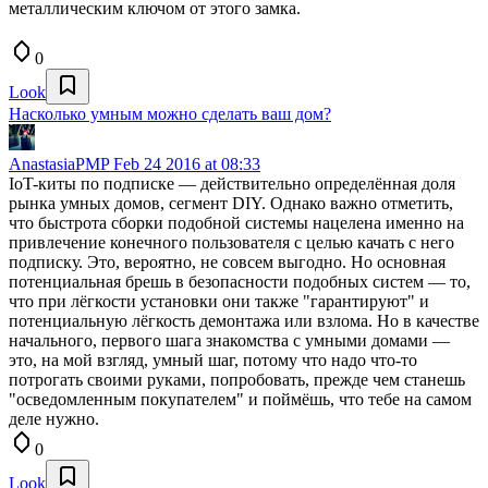
металлическим ключом от этого замка.
0
Look
Насколько умным можно сделать ваш дом?
AnastasiaPMP
Feb 24 2016 at 08:33
IoT-киты по подписке — действительно определённая доля
рынка умных домов, сегмент DIY. Однако важно отметить,
что быстрота сборки подобной системы нацелена именно на
привлечение конечного пользователя с целью качать с него
подписку. Это, вероятно, не совсем выгодно. Но основная
потенциальная брешь в безопасности подобных систем — то,
что при лёгкости установки они также "гарантируют" и
потенциальную лёгкость демонтажа или взлома. Но в качестве
начального, первого шага знакомства с умными домами —
это, на мой взгляд, умный шаг, потому что надо что-то
потрогать своими руками, попробовать, прежде чем станешь
"осведомленным покупателем" и поймёшь, что тебе на самом
деле нужно.
0
Look