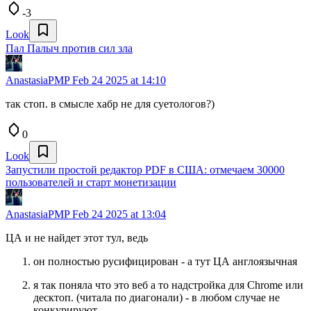
-3
Look
Пал Палыч против сил зла
AnastasiaPMP
Feb 24 2025 at 14:10
так стоп. в смысле хабр не для суетологов?)
0
Look
Запустили простой редактор PDF в США: отмечаем 30000
пользователей и старт монетизации
AnastasiaPMP
Feb 24 2025 at 13:04
ЦА и не найдет этот тул, ведь
он полностью русифицирован - а тут ЦА англоязычная
я так поняла что это веб а то надстройка для Chrome или
десктоп. (читала по диагонали) - в любом случае не
конкурируют