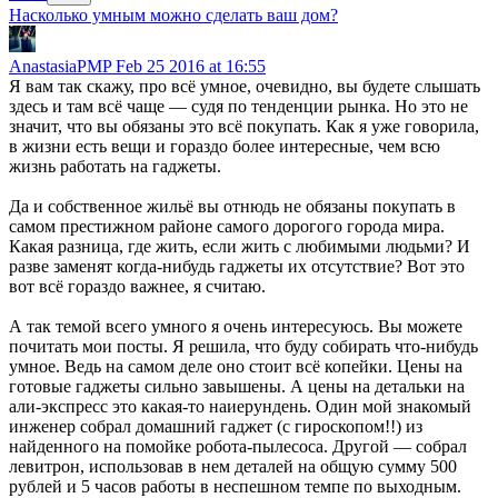
Насколько умным можно сделать ваш дом?
AnastasiaPMP
Feb 25 2016 at 16:55
Я вам так скажу, про всё умное, очевидно, вы будете слышать
здесь и там всё чаще — судя по тенденции рынка. Но это не
значит, что вы обязаны это всё покупать. Как я уже говорила,
в жизни есть вещи и гораздо более интересные, чем всю
жизнь работать на гаджеты.
Да и собственное жильё вы отнюдь не обязаны покупать в
самом престижном районе самого дорогого города мира.
Какая разница, где жить, если жить с любимыми людьми? И
разве заменят когда-нибудь гаджеты их отсутствие? Вот это
вот всё гораздо важнее, я считаю.
А так темой всего умного я очень интересуюсь. Вы можете
почитать мои посты. Я решила, что буду собирать что-нибудь
умное. Ведь на самом деле оно стоит всё копейки. Цены на
готовые гаджеты сильно завышены. А цены на детальки на
али-экспресс это какая-то наиерундень. Один мой знакомый
инженер собрал домашний гаджет (с гироскопом!!) из
найденного на помойке робота-пылесоса. Другой — собрал
левитрон, использовав в нем деталей на общую сумму 500
рублей и 5 часов работы в неспешном темпе по выходным.