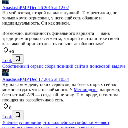
AnastasiaPMP
Dec 26 2015 at 12:02
На мой взгляд, второй вариант лучший. Там рептилоид не
только круто отрисован, у него ещё есть обаяние и
индивидуальность. Он как живой.
Возможно, шаблонность финального варианта — дань
традициям игрового сегмента, который в стилистике своей
как таковой принято делать сильно зашаблоненым?
+6
Look
Собственный сервис сбора позиций сайта в поисковой выдаче
AnastasiaPMP
Dec 17 2015 at 10:34
Ну, на самом деле, таких сервисов, на базе которых сейчас
можно создать что-то своё много. У
Мегаиндекс
, например,
бесплатный API — создавай не хочу. Там, вроде, и система
поощрения разработчиков есть.
0
Look
Учёные установили, что волшебные грибочки меняют
сознание с первого раза — и, похоже, навсегда