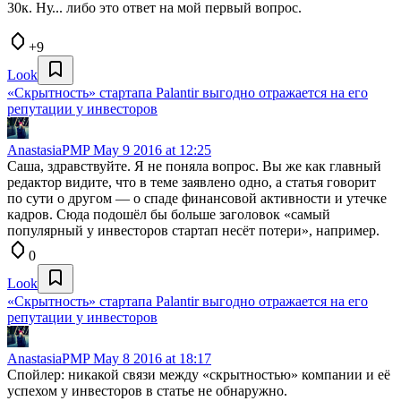
30к. Ну... либо это ответ на мой первый вопрос.
+9
Look
«Скрытность» стартапа Palantir выгодно отражается на его
репутации у инвесторов
AnastasiaPMP
May 9 2016 at 12:25
Саша, здравствуйте. Я не поняла вопрос. Вы же как главный
редактор видите, что в теме заявлено одно, а статья говорит
по сути о другом — о спаде финансовой активности и утечке
кадров. Сюда подошёл бы больше заголовок «самый
популярный у инвесторов стартап несёт потери», например.
0
Look
«Скрытность» стартапа Palantir выгодно отражается на его
репутации у инвесторов
AnastasiaPMP
May 8 2016 at 18:17
Спойлер: никакой связи между «скрытностью» компании и её
успехом у инвесторов в статье не обнаружно.