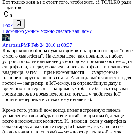
Вот только жизнь не стоит того, чтобы жить её ТОЛЬКО ради
гаджетов.
0
Look
Насколько умным можно сделать ваш дом?
AnastasiaPMP
Feb 24 2016 at 08:37
Как правило в обзорах умных домов так просто говорят "и всё
с моего смартфона". На самом деле, как правило, к набору
устройств более или менее умного дома привязывают не один
смартфон, а, в первую очередь и все смартфоны, и планшеты
владельца, затем — при необходимости — смартфоны и
планшеты других членов семьи. А иногда даётся доступ и для
гостей — например, к IoT-замку, на определённую дату и
временной интервал — например, чтобы не бегать открывать
гостям дверь во время вечеринки (откуда у любителя IoT
гости и вечеринки в спеках не уточняется).
Кроме того, умный дом всегда имеет встроенную панель
управления, где-нибудь в стене хотябы в прихожей, а чаще
всего в нескольких комнатах. И, наконец, если у смартфона
села батарея, а вы стоите перед IoT-замком, то, чаще всего
(надо уточнять по спекам) — можно открыть такой замок