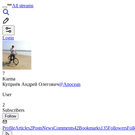
All streams
Login
7
Karma
Куприёв Андрей Олегович
@Anocean
User
2
Subscribers
Follow
Profile
Articles
2
Posts
News
Comments
42
Bookmarks
135
Followers
Fol