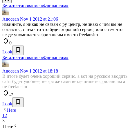
Бета-тестирование «Фрилансим»
Anocean
Nov 1 2012 at 21:06
извините, я никак не связан с ру-центр, не знаю с чем вы не
согласны, с тем что это будет хороший сервис, или с тем что
везде упоминается фрилансим вместо freelansim…
0
Look
Бета-тестирование «Фрилансим»
Anocean
Nov 1 2012 at 18:18
В итоге будет очень хороший сервис, а вот на русском вводить
сайт будет удобнее, не зря же сами везде пишете фрилансим а
не freelansim
-7
Look
Here
1
2
3
There