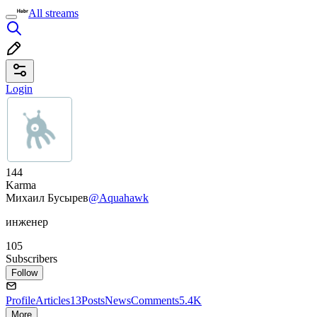
All streams
Login
144
Karma
Михаил Бусырев
@Aquahawk
инженер
105
Subscribers
Follow
Profile
Articles
13
Posts
News
Comments
5.4K
More