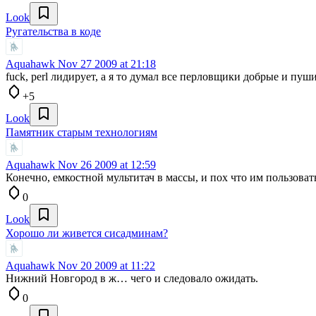
Look
Ругательства в коде
Aquahawk
Nov 27 2009 at 21:18
fuck, perl лидирует, а я то думал все перловщики добрые и пуш
+5
Look
Памятник старым технологиям
Aquahawk
Nov 26 2009 at 12:59
Конечно, емкостной мультитач в массы, и пох что им пользоват
0
Look
Хорошо ли живется сисадминам?
Aquahawk
Nov 20 2009 at 11:22
Нижний Новгород в ж… чего и следовало ожидать.
0