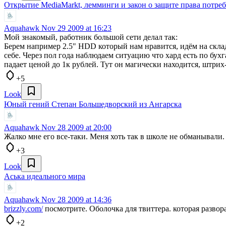
Открытие MediaMarkt, лемминги и закон о защите права потре
Aquahawk
Nov 29 2009 at 16:23
Мой знакомый, работник большой сети делал так:
Берем например 2.5" HDD который нам нравится, идём на склад
себе. Через пол года наблюдаем ситуацию что хард есть по бухг
падает ценой до 1к рублей. Тут он магически находится, штрих
+5
Look
Юный гений Степан Большедворский из Ангарска
Aquahawk
Nov 28 2009 at 20:00
Жалко мне его все-таки. Меня хоть так в школе не обманывали.
+3
Look
Аська идеального мира
Aquahawk
Nov 28 2009 at 14:36
brizzly.com/
посмотрите. Оболочка для твиттера. которая развора
+2