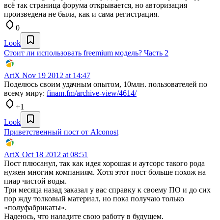
всё так страница форума открывается, но авторизация
произведена не была, как и сама регистрация.
0
Look
Стоит ли использовать freemium модель? Часть 2
ArtX
Nov 19 2012 at 14:47
Поделюсь своим удачным опытом, 10млн. пользователей по
всему миру:
finam.fm/archive-view/4614/
+1
Look
Приветственный пост от Alconost
ArtX
Oct 18 2012 at 08:51
Пост плюсанул, так как идея хорошая и аутсорс такого рода
нужен многим компаниям. Хотя этот пост больше похож на
пиар чистой воды.
Три месяца назад заказал у вас справку к своему ПО и до сих
пор жду толковый материал, но пока получаю только
«полуфабрикаты».
Надеюсь, что наладите свою работу в будущем.