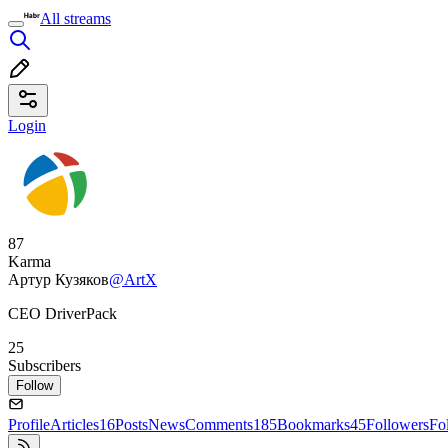
All streams
Login
87
Karma
Артур Кузяков
@ArtX
СEO DriverPack
25
Subscribers
Follow
Profile
Articles
16
Posts
News
Comments
185
Bookmarks
45
Followers
Fo