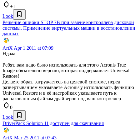
+1
Look
Решение ошибки STOP 7B при замене контроллера дисковой
системы. Применение виртуальных машин в восстановлении
данных
ArtX
Apr 1 2011 at 07:09
Ндааа…
Ребят, вам надо было использовать для этого Acronis True
Image обязательно версию, которая поддерживает Universal
Restore!
Делаете образ, загружаетесь на целевой системе, перед
развертыванием указываете Acronis'у использовать функцию
Universal Restore и в её настройках указываете путь к
распакованным файлам драйверов под ваш контроллер.
0
Look
DriverPack Solution 11 доступен для скачивания
ArtX
Mar 25 2011 at 07:43