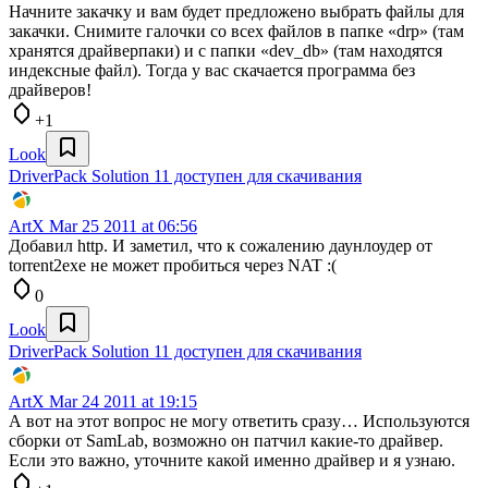
Начните закачку и вам будет предложено выбрать файлы для
закачки. Снимите галочки со всех файлов в папке «drp» (там
хранятся драйверпаки) и с папки «dev_db» (там находятся
индексные файл). Тогда у вас скачается программа без
драйверов!
+1
Look
DriverPack Solution 11 доступен для скачивания
ArtX
Mar 25 2011 at 06:56
Добавил http. И заметил, что к сожалению даунлоудер от
torrent2exe не может пробиться через NAT :(
0
Look
DriverPack Solution 11 доступен для скачивания
ArtX
Mar 24 2011 at 19:15
А вот на этот вопрос не могу ответить сразу… Используются
сборки от SamLab, возможно он патчил какие-то драйвер.
Если это важно, уточните какой именно драйвер и я узнаю.