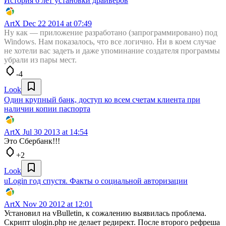
История 6 лет установки драйверов
ArtX
Dec 22 2014 at 07:49
Ну как — приложение разработано (запрограммировано) под
Windows. Нам показалось, что все логично. Ни в коем случае
не хотели вас задеть и даже упоминание создателя программы
убрали из пары мест.
-4
Look
Один крупный банк, доступ ко всем счетам клиента при
наличии копии паспорта
ArtX
Jul 30 2013 at 14:54
Это Сбербанк!!!
+2
Look
uLogin год спустя. Факты о социальной авторизации
ArtX
Nov 20 2012 at 12:01
Установил на vBulletin, к сожалению выявилась проблема.
Скрипт ulogin.php не делает редирект. После второго рефреша